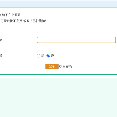
有如下几个原因:
可能链接不完整,或数据已被删除!
名
录
是
否
找回密码