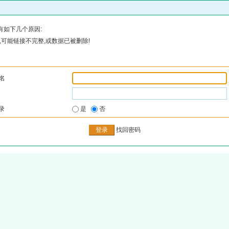
有如下几个原因:
可能链接不完整,或数据已被删除!
名
录
是
否
找回密码