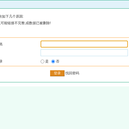
有如下几个原因:
可能链接不完整,或数据已被删除!
名
录
是
否
找回密码