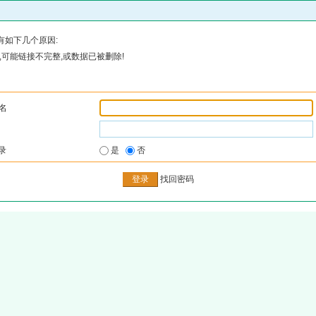
有如下几个原因:
可能链接不完整,或数据已被删除!
名
录
是
否
找回密码