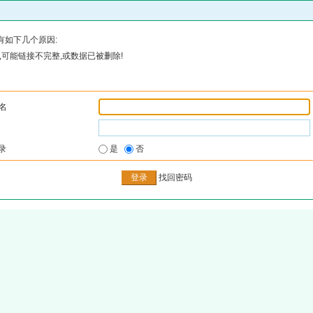
有如下几个原因:
可能链接不完整,或数据已被删除!
名
录
是
否
找回密码