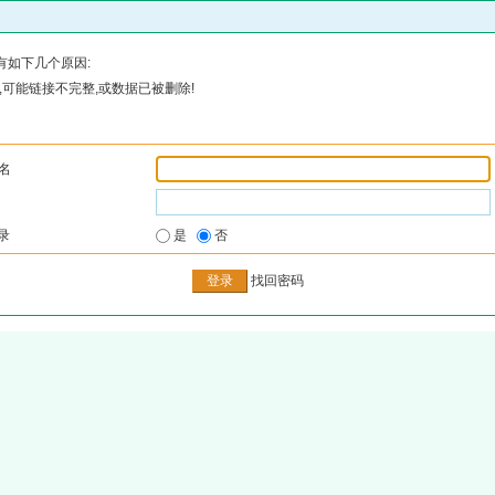
有如下几个原因:
可能链接不完整,或数据已被删除!
名
录
是
否
找回密码