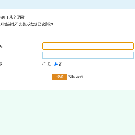
有如下几个原因:
可能链接不完整,或数据已被删除!
名
录
是
否
找回密码