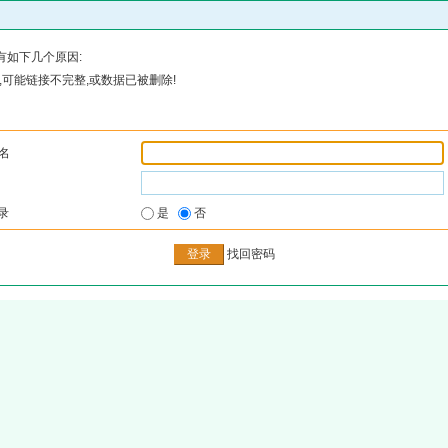
有如下几个原因:
可能链接不完整,或数据已被删除!
名
录
是
否
找回密码