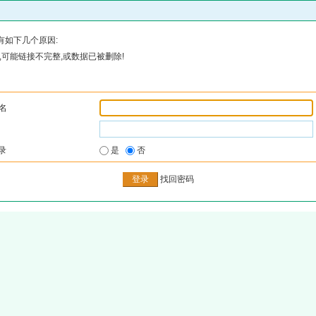
有如下几个原因:
可能链接不完整,或数据已被删除!
名
录
是
否
找回密码