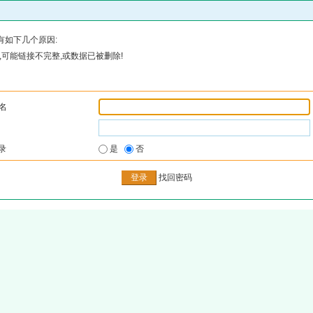
有如下几个原因:
可能链接不完整,或数据已被删除!
名
录
是
否
找回密码