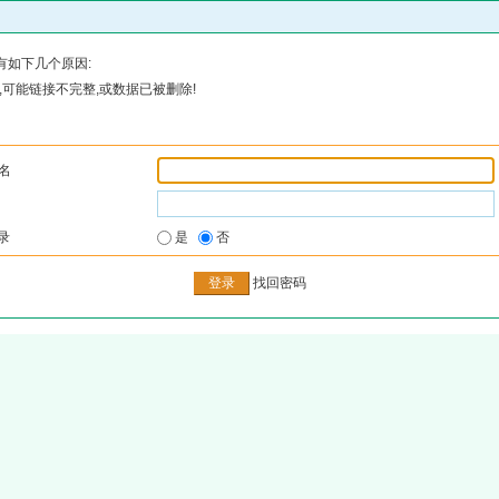
有如下几个原因:
可能链接不完整,或数据已被删除!
名
录
是
否
找回密码