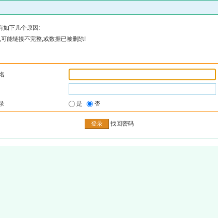
有如下几个原因:
可能链接不完整,或数据已被删除!
名
录
是
否
找回密码