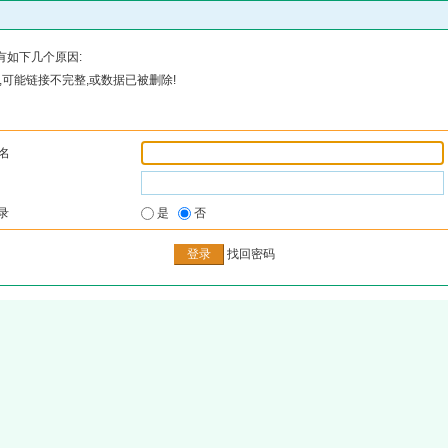
有如下几个原因:
可能链接不完整,或数据已被删除!
名
录
是
否
找回密码