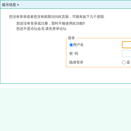
提示信息 »
您没有登录或者您没有权限访问此页面，可能有如下几个原因:
您还没有登录或注册，暂时不能使用此功能!!
您还不是论坛会员,请先登录论坛
登录
用户名
密 码
隐身登录