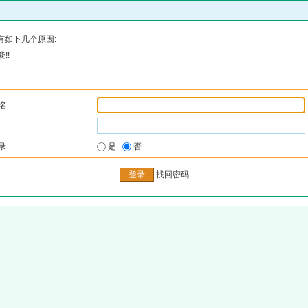
有如下几个原因:
!!
名
录
是
否
找回密码