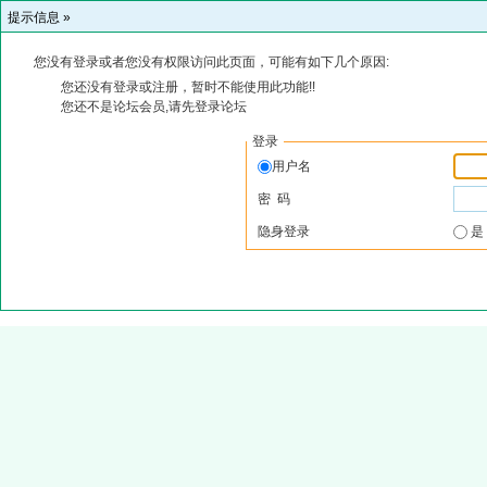
提示信息 »
您没有登录或者您没有权限访问此页面，可能有如下几个原因:
您还没有登录或注册，暂时不能使用此功能!!
您还不是论坛会员,请先登录论坛
登录
用户名
密 码
隐身登录