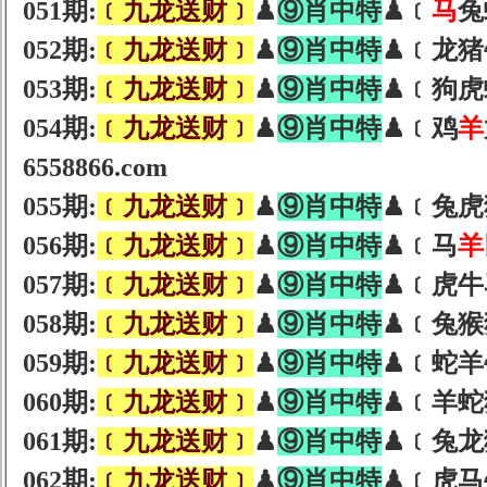
051期:
﹝九龙送财﹞
♟
⑨肖中特
♟﹝
马
兔
052期:
﹝九龙送财﹞
♟
⑨肖中特
♟﹝龙猪
053期:
﹝九龙送财﹞
♟
⑨肖中特
♟﹝狗虎
054期:
﹝九龙送财﹞
♟
⑨肖中特
♟﹝鸡
羊
6558866.com
055期:
﹝九龙送财﹞
♟
⑨肖中特
♟﹝兔虎
056期:
﹝九龙送财﹞
♟
⑨肖中特
♟﹝马
羊
057期:
﹝九龙送财﹞
♟
⑨肖中特
♟﹝虎牛
058期:
﹝九龙送财﹞
♟
⑨肖中特
♟﹝兔猴
059期:
﹝九龙送财﹞
♟
⑨肖中特
♟﹝蛇羊
060期:
﹝九龙送财﹞
♟
⑨肖中特
♟﹝羊蛇
061期:
﹝九龙送财﹞
♟
⑨肖中特
♟﹝兔龙
062期:
﹝九龙送财﹞
♟
⑨肖中特
♟﹝虎马