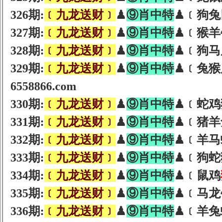
326期:
﹝九龙送财﹞
♟
⑨肖中特
♟﹝狗兔
327期:
﹝九龙送财﹞
♟
⑨肖中特
♟﹝猴羊
328期:
﹝九龙送财﹞
♟
⑨肖中特
♟﹝狗马
329期:
﹝九龙送财﹞
♟
⑨肖中特
♟﹝兔猴
6558866.com
330期:
﹝九龙送财﹞
♟
⑨肖中特
♟﹝蛇鸡
331期:
﹝九龙送财﹞
♟
⑨肖中特
♟﹝猪羊
332期:
﹝九龙送财﹞
♟
⑨肖中特
♟﹝羊马
333期:
﹝九龙送财﹞
♟
⑨肖中特
♟﹝狗蛇
334期:
﹝九龙送财﹞
♟
⑨肖中特
♟﹝鼠鸡
335期:
﹝九龙送财﹞
♟
⑨肖中特
♟﹝马龙
336期:
﹝九龙送财﹞
♟
⑨肖中特
♟﹝羊兔