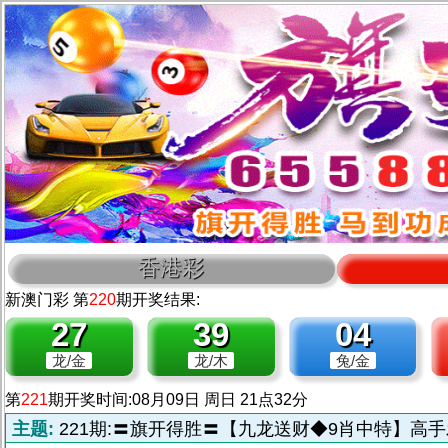
主题:
221期:〓旗开得胜〓【九龙送财◆9肖中特】高