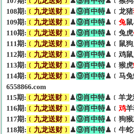
107期:
﹝九龙送财﹞
♟
⑨肖中特
♟﹝猴狗
108期:
﹝九龙送财﹞
♟
⑨肖中特
♟﹝龙猪
109期:
﹝九龙送财﹞
♟
⑨肖中特
♟﹝
兔
鼠
110期:
﹝九龙送财﹞
♟
⑨肖中特
♟﹝兔虎
111期:
﹝九龙送财﹞
♟
⑨肖中特
♟﹝鼠狗
112期:
﹝九龙送财﹞
♟
⑨肖中特
♟﹝鸡鼠
113期:
﹝九龙送财﹞
♟
⑨肖中特
♟﹝猴虎
114期:
﹝九龙送财﹞
♟
⑨肖中特
♟﹝马兔
6558866.com
115期:
﹝九龙送财﹞
♟
⑨肖中特
♟﹝羊龙
116期:
﹝九龙送财﹞
♟
⑨肖中特
♟﹝
鸡
羊
117期:
﹝九龙送财﹞
♟
⑨肖中特
♟﹝狗猴
118期:
﹝九龙送财﹞
♟
⑨肖中特
♟﹝牛蛇