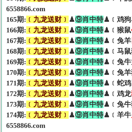
6558866.com
165期:
﹝九龙送财﹞
♟
⑨肖中特
♟﹝鸡狗
166期:
﹝九龙送财﹞
♟
⑨肖中特
♟﹝猴鼠
167期:
﹝九龙送财﹞
♟
⑨肖中特
♟﹝兔羊
168期:
﹝九龙送财﹞
♟
⑨肖中特
♟﹝马鼠
169期:
﹝九龙送财﹞
♟
⑨肖中特
♟﹝兔牛
170期:
﹝九龙送财﹞
♟
⑨肖中特
♟﹝兔羊
171期:
﹝九龙送财﹞
♟
⑨肖中特
♟﹝蛇鸡
172期:
﹝九龙送财﹞
♟
⑨肖中特
♟﹝鸡龙
173期:
﹝九龙送财﹞
♟
⑨肖中特
♟﹝兔牛
174期:
﹝九龙送财﹞
♟
⑨肖中特
♟﹝羊牛
6558866.com