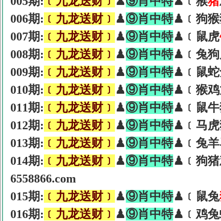
005期:
﹝九龙送财﹞
♟
⑨肖中特
♟﹝猴
猪
006期:
﹝九龙送财﹞
♟
⑨肖中特
♟﹝狗猴
007期:
﹝九龙送财﹞
♟
⑨肖中特
♟﹝鼠虎
008期:
﹝九龙送财﹞
♟
⑨肖中特
♟﹝兔狗
009期:
﹝九龙送财﹞
♟
⑨肖中特
♟﹝鼠蛇
010期:
﹝九龙送财﹞
♟
⑨肖中特
♟﹝猴鸡
011期:
﹝九龙送财﹞
♟
⑨肖中特
♟﹝鼠牛
012期:
﹝九龙送财﹞
♟
⑨肖中特
♟﹝马虎
013期:
﹝九龙送财﹞
♟
⑨肖中特
♟﹝兔羊
014期:
﹝九龙送财﹞
♟
⑨肖中特
♟﹝狗猪
6558866.com
015期:
﹝九龙送财﹞
♟
⑨肖中特
♟﹝鼠兔
016期:
﹝九龙送财﹞
♟
⑨肖中特
♟﹝鸡兔