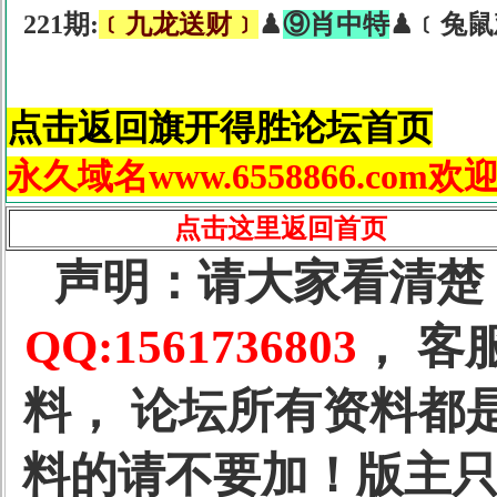
221期:
﹝九龙送财﹞
♟
⑨肖中特
♟﹝兔鼠
点击返回旗开得胜论坛首页
永久域名www.6558866.com
点击这里返回
首页
声明：请大家看清楚
QQ:1561736803
， 客
料， 论坛所有资料都
料的请不要加！版主只