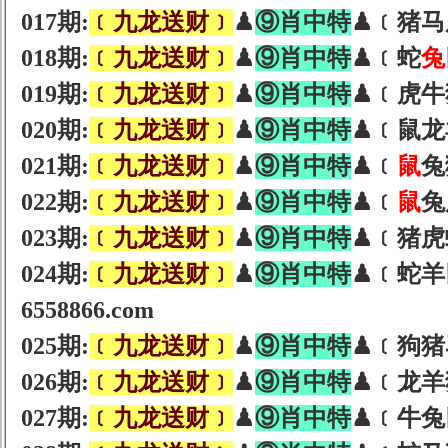
017期:
﹝九龙送财﹞
♟
⑨肖中特
♟﹝猪马
018期:
﹝九龙送财﹞
♟
⑨肖中特
♟﹝蛇
兔
019期:
﹝九龙送财﹞
♟
⑨肖中特
♟﹝虎牛
020期:
﹝九龙送财﹞
♟
⑨肖中特
♟﹝鼠龙
021期:
﹝九龙送财﹞
♟
⑨肖中特
♟﹝
鼠
兔
022期:
﹝九龙送财﹞
♟
⑨肖中特
♟﹝
鼠
兔
023期:
﹝九龙送财﹞
♟
⑨肖中特
♟﹝猪虎
024期:
﹝九龙送财﹞
♟
⑨肖中特
♟﹝蛇羊
6558866.com
025期:
﹝九龙送财﹞
♟
⑨肖中特
♟﹝狗猪
026期:
﹝九龙送财﹞
♟
⑨肖中特
♟﹝龙羊
027期:
﹝九龙送财﹞
♟
⑨肖中特
♟﹝牛兔