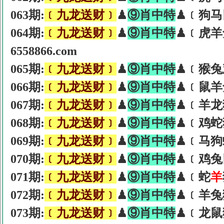
063期:
﹝九龙送财﹞
♟
⑨肖中特
♟﹝狗马
064期:
﹝九龙送财﹞
♟
⑨肖中特
♟﹝虎羊
6558866.com
065期:
﹝九龙送财﹞
♟
⑨肖中特
♟﹝猴兔
066期:
﹝九龙送财﹞
♟
⑨肖中特
♟﹝鼠羊
067期:
﹝九龙送财﹞
♟
⑨肖中特
♟﹝羊龙
068期:
﹝九龙送财﹞
♟
⑨肖中特
♟﹝鸡蛇
069期:
﹝九龙送财﹞
♟
⑨肖中特
♟﹝马狗
070期:
﹝九龙送财﹞
♟
⑨肖中特
♟﹝鸡兔
071期:
﹝九龙送财﹞
♟
⑨肖中特
♟﹝蛇
羊
072期:
﹝九龙送财﹞
♟
⑨肖中特
♟﹝羊兔
073期:
﹝九龙送财﹞
♟
⑨肖中特
♟﹝龙鼠