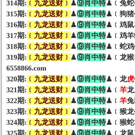
314期:
﹝九龙送财﹞
♟
⑨肖中特
♟﹝兔蛇
315期:
﹝九龙送财﹞
♟
⑨肖中特
♟﹝狗猪
316期:
﹝九龙送财﹞
♟
⑨肖中特
♟﹝鸡鼠
317期:
﹝九龙送财﹞
♟
⑨肖中特
♟﹝鸡羊
318期:
﹝九龙送财﹞
♟
⑨肖中特
♟﹝蛇鸡
319期:
﹝九龙送财﹞
♟
⑨肖中特
♟﹝龙猴
6558866.com
320期:
﹝九龙送财﹞
♟
⑨肖中特
♟﹝龙
虎
321期:
﹝九龙送财﹞
♟
⑨肖中特
♟﹝
羊
龙
322期:
﹝九龙送财﹞
♟
⑨肖中特
♟﹝
羊
兔
323期:
﹝九龙送财﹞
♟
⑨肖中特
♟﹝猴龙
324期:
﹝九龙送财﹞
♟
⑨肖中特
♟﹝猴蛇
325期:
﹝九龙送财﹞
♟
⑨肖中特
♟﹝龙鼠