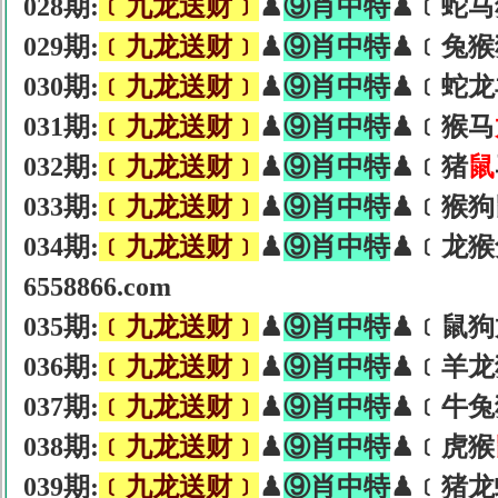
028期:
﹝九龙送财﹞
♟
⑨肖中特
♟﹝蛇马
029期:
﹝九龙送财﹞
♟
⑨肖中特
♟﹝兔猴
030期:
﹝九龙送财﹞
♟
⑨肖中特
♟﹝蛇龙
031期:
﹝九龙送财﹞
♟
⑨肖中特
♟﹝猴马
032期:
﹝九龙送财﹞
♟
⑨肖中特
♟﹝猪
鼠
033期:
﹝九龙送财﹞
♟
⑨肖中特
♟﹝猴狗
034期:
﹝九龙送财﹞
♟
⑨肖中特
♟﹝龙猴
6558866.com
035期:
﹝九龙送财﹞
♟
⑨肖中特
♟﹝鼠狗
036期:
﹝九龙送财﹞
♟
⑨肖中特
♟﹝羊龙
037期:
﹝九龙送财﹞
♟
⑨肖中特
♟﹝牛兔
038期:
﹝九龙送财﹞
♟
⑨肖中特
♟﹝虎猴
039期:
﹝九龙送财﹞
♟
⑨肖中特
♟﹝猪龙