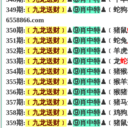
349期:
﹝九龙送财﹞
♟
⑨肖中特
♟﹝蛇狗
6558866.com
350期:
﹝九龙送财﹞
♟
⑨肖中特
♟﹝猪鼠
351期:
﹝九龙送财﹞
♟
⑨肖中特
♟﹝蛇兔
352期:
﹝九龙送财﹞
♟
⑨肖中特
♟﹝羊虎
353期:
﹝九龙送财﹞
♟
⑨肖中特
♟﹝龙
蛇
354期:
﹝九龙送财﹞
♟
⑨肖中特
♟﹝猪猴
355期:
﹝九龙送财﹞
♟
⑨肖中特
♟﹝猴羊
356期:
﹝九龙送财﹞
♟
⑨肖中特
♟﹝猴猪
357期:
﹝九龙送财﹞
♟
⑨肖中特
♟﹝猪马
358期:
﹝九龙送财﹞
♟
⑨肖中特
♟﹝鸡狗
359期:
﹝九龙送财﹞
♟
⑨肖中特
♟﹝猪鼠