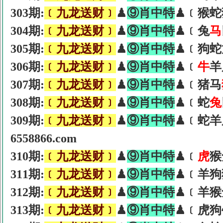
303期:
﹝九龙送财﹞
♟
⑨肖中特
♟﹝猴蛇
304期:
﹝九龙送财﹞
♟
⑨肖中特
♟﹝兔
马
305期:
﹝九龙送财﹞
♟
⑨肖中特
♟﹝狗蛇
306期:
﹝九龙送财﹞
♟
⑨肖中特
♟﹝
牛
羊
307期:
﹝九龙送财﹞
♟
⑨肖中特
♟﹝猪马
308期:
﹝九龙送财﹞
♟
⑨肖中特
♟﹝蛇
兔
309期:
﹝九龙送财﹞
♟
⑨肖中特
♟﹝蛇羊
6558866.com
310期:
﹝九龙送财﹞
♟
⑨肖中特
♟﹝
虎
猴
311期:
﹝九龙送财﹞
♟
⑨肖中特
♟﹝羊狗
312期:
﹝九龙送财﹞
♟
⑨肖中特
♟﹝羊猴
313期:
﹝九龙送财﹞
♟
⑨肖中特
♟﹝虎狗