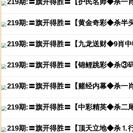
219期:〓旗开得胜〓【护民名师◆杀一
219期:〓旗开得胜〓【黄金奇彩◆杀半
219期:〓旗开得胜〓【九龙送财◆9肖
219期:〓旗开得胜〓【锦鲤跳彩◆杀③
219期:〓旗开得胜〓【赌经内幕◆杀一
219期:〓旗开得胜〓【中彩精英◆杀二
219期:〓旗开得胜〓【顶天立地◆杀⒈