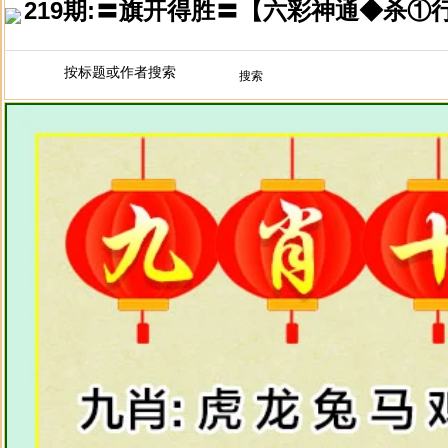
219期:〓旗开得胜〓【六彩神通◆杀①