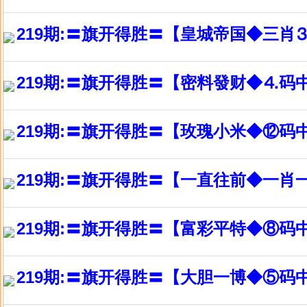
219期:〓旗开得胜〓【皇城帝国◆三肖
219期:〓旗开得胜〓【密料發财◆⒋码
219期:〓旗开得胜〓【玫瑰小米◆⑫码
219期:〓旗开得胜〓【一直往前◆一肖
219期:〓旗开得胜〓【富彩平特◆⑧码
219期:〓旗开得胜〓【大胆一博◆⑤码