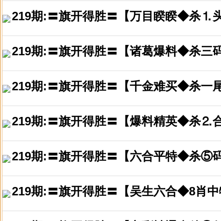
219期:〓旗开得胜〓【万目睽睽◆杀⒈
219期:〓旗开得胜〓【诸葛爆料◆杀三
219期:〓旗开得胜〓【千金难买◆杀一
219期:〓旗开得胜〓【爆料精英◆杀⒉
219期:〓旗开得胜〓【六合平特◆杀⑤
219期:〓旗开得胜〓【吴生六合◆8肖