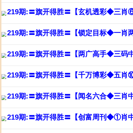
219期:〓旗开得胜〓【玄机透彩◆三肖
219期:〓旗开得胜〓【锁定目标◆一肖
219期:〓旗开得胜〓【两广高手◆三码
219期:〓旗开得胜〓【千万博彩◆五肖
219期:〓旗开得胜〓【闻名六合◆三肖
219期:〓旗开得胜〓【创富周刊◆①肖