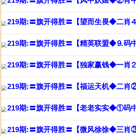
219期:〓旗开得胜〓【风中妖姬◆②肖
219期:〓旗开得胜〓【望而生畏◆二肖
219期:〓旗开得胜〓【精英联盟◆⒐码
219期:〓旗开得胜〓【独家赢钱◆一肖
219期:〓旗开得胜〓【福运天机◆二肖
219期:〓旗开得胜〓【老老实实◆①码
219期:〓旗开得胜〓【微风徐徐◆三肖