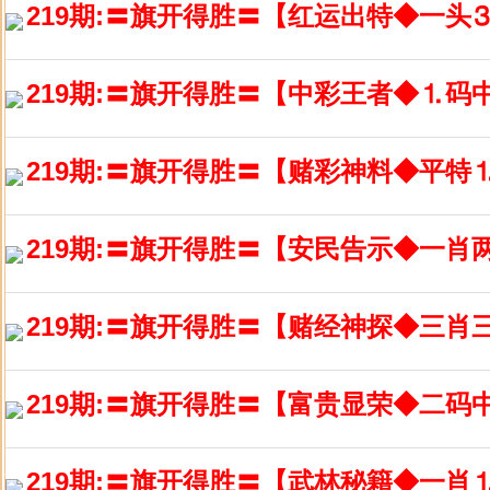
219期:〓旗开得胜〓【红运出特◆一头
219期:〓旗开得胜〓【中彩王者◆⒈码
219期:〓旗开得胜〓【赌彩神料◆平特
219期:〓旗开得胜〓【安民告示◆一肖
219期:〓旗开得胜〓【赌经神探◆三肖
219期:〓旗开得胜〓【富贵显荣◆二码
219期:〓旗开得胜〓【武林秘籍◆一肖