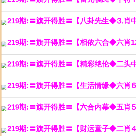
219期:〓旗开得胜〓【八卦先生◆⒊肖
219期:〓旗开得胜〓【相依六合◆六肖
219期:〓旗开得胜〓【精彩绝伦◆二头
219期:〓旗开得胜〓【生活情缘◆六肖
219期:〓旗开得胜〓【六合内幕◆五肖
219期:〓旗开得胜〓【财运童子◆二肖