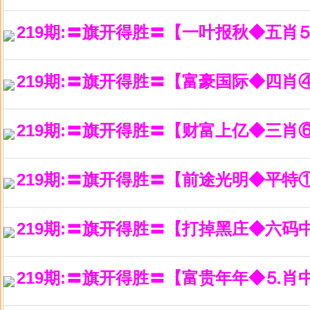
219期:〓旗开得胜〓【一叶报秋◆五肖
219期:〓旗开得胜〓【富豪国际◆四肖
219期:〓旗开得胜〓【财富上亿◆三肖
219期:〓旗开得胜〓【前途光明◆平特
219期:〓旗开得胜〓【打掉黑庄◆六码
219期:〓旗开得胜〓【富贵年年◆⒌肖