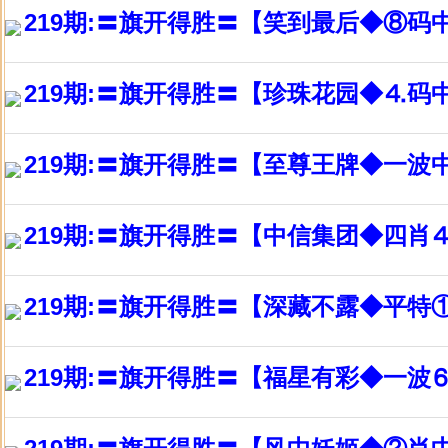
219期:〓旗开得胜〓【笑到最后◆⑧码
219期:〓旗开得胜〓【珍珠花园◆⒋码
219期:〓旗开得胜〓【至尊王牌◆一波
219期:〓旗开得胜〓【中信集团◆四肖
219期:〓旗开得胜〓【深藏不露◆平特
219期:〓旗开得胜〓【福星有彩◆一波