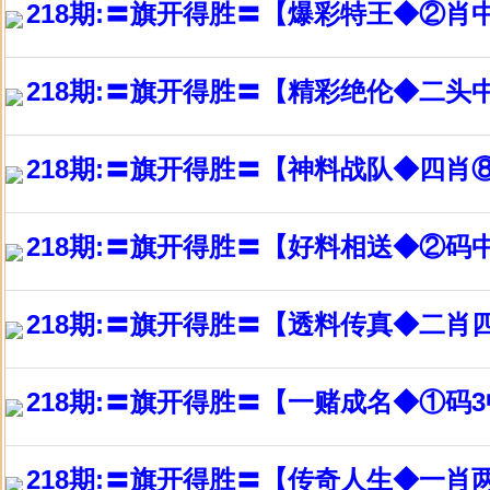
218期:〓旗开得胜〓【爆彩特王◆②肖
218期:〓旗开得胜〓【精彩绝伦◆二头
218期:〓旗开得胜〓【神料战队◆四肖
218期:〓旗开得胜〓【好料相送◆②码
218期:〓旗开得胜〓【透料传真◆二肖
218期:〓旗开得胜〓【一赌成名◆①码
218期:〓旗开得胜〓【传奇人生◆一肖