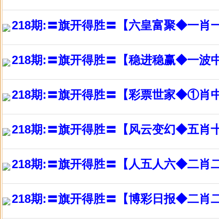
218期:〓旗开得胜〓【六皇富聚◆一肖
218期:〓旗开得胜〓【稳进稳赢◆一波
218期:〓旗开得胜〓【彩票世家◆①肖
218期:〓旗开得胜〓【风云变幻◆五肖
218期:〓旗开得胜〓【人五人六◆二肖
218期:〓旗开得胜〓【博彩日报◆二肖