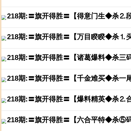
218期:〓旗开得胜〓【得意门生◆杀⒉
218期:〓旗开得胜〓【万目睽睽◆杀⒈
218期:〓旗开得胜〓【诸葛爆料◆杀三
218期:〓旗开得胜〓【千金难买◆杀一
218期:〓旗开得胜〓【爆料精英◆杀⒉
218期:〓旗开得胜〓【六合平特◆杀⑤