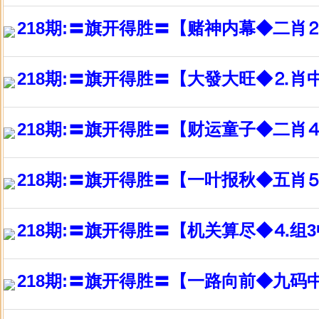
218期:〓旗开得胜〓【赌神内幕◆二肖
218期:〓旗开得胜〓【大發大旺◆⒉肖
218期:〓旗开得胜〓【财运童子◆二肖
218期:〓旗开得胜〓【一叶报秋◆五肖
218期:〓旗开得胜〓【机关算尽◆⒋组
218期:〓旗开得胜〓【一路向前◆九码