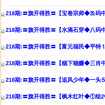
218期:〓旗开得胜〓【宝卷宗师◆⒛码
218期:〓旗开得胜〓【水滴石穿◆八码
218期:〓旗开得胜〓【富元福民◆平特
218期:〓旗开得胜〓【稳下稳赚◆三肖
218期:〓旗开得胜〓【追风少年◆一头
218期:〓旗开得胜〓【枫木红叶◆①组