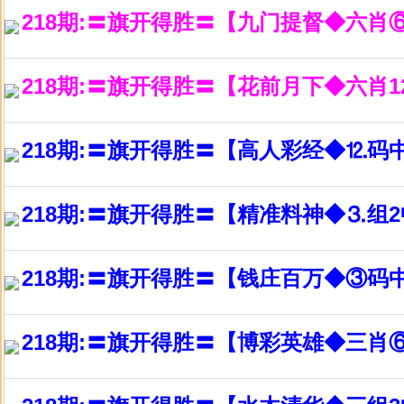
218期:〓旗开得胜〓【九门提督◆六肖
218期:〓旗开得胜〓【花前月下◆六肖
218期:〓旗开得胜〓【高人彩经◆⒓码
218期:〓旗开得胜〓【精准料神◆⒊组
218期:〓旗开得胜〓【钱庄百万◆③码
218期:〓旗开得胜〓【博彩英雄◆三肖