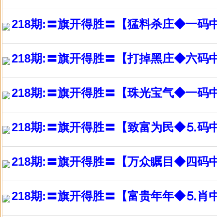
218期:〓旗开得胜〓【猛料杀庄◆一码
218期:〓旗开得胜〓【打掉黑庄◆六码
218期:〓旗开得胜〓【珠光宝气◆一码
218期:〓旗开得胜〓【致富为民◆⒌码
218期:〓旗开得胜〓【万众瞩目◆四码
218期:〓旗开得胜〓【富贵年年◆⒌肖