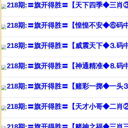
218期:〓旗开得胜〓【天下四季◆三肖
218期:〓旗开得胜〓【惶惶不安◆⑥码
218期:〓旗开得胜〓【威震天下◆⒊码
218期:〓旗开得胜〓【神通精准◆⒏码
218期:〓旗开得胜〓【赌彩一掷◆一头
218期:〓旗开得胜〓【天才小哥◆二肖
218期:〓旗开得胜〓【赌神之福◆三肖