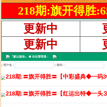
218期:旗开得胜:6
更新中
更新中
『
默认版块
』 ☎ 论坛管理員：
y
用户名：
y
密码：
218期:〓旗开得胜〓【中彩盛典◆一码
218期:〓旗开得胜〓【红运出特◆一头