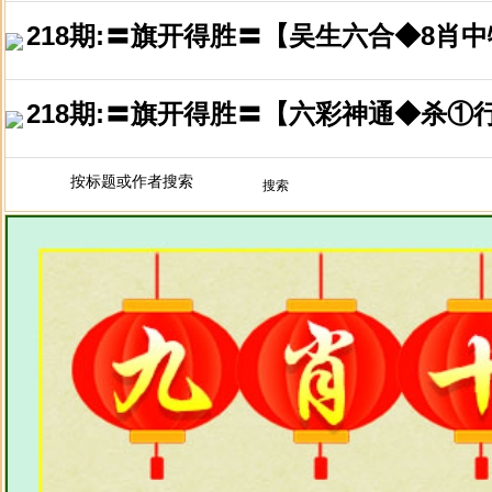
218期:〓旗开得胜〓【吴生六合◆8肖
218期:〓旗开得胜〓【六彩神通◆杀①