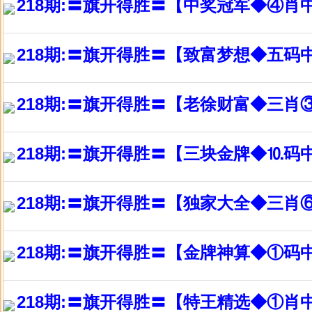
218期:〓旗开得胜〓【中奖冠军◆④肖
218期:〓旗开得胜〓【致富梦想◆五码
218期:〓旗开得胜〓【老徐财富◆三肖
218期:〓旗开得胜〓【三块金牌◆⒑码
218期:〓旗开得胜〓【独家大全◆三肖
218期:〓旗开得胜〓【金牌神算◆①码
218期:〓旗开得胜〓【特王精选◆①肖