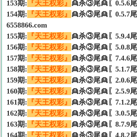
153期:
『天王权彩』
👱杀③尾👱〖0.5.6
154期:
『天王权彩』
👱杀③尾👱〖0.5.7
6558866.com
155期:
『天王权彩』
👱杀③尾👱〖5.9.4
156期:
『天王权彩』
👱杀③尾👱〖5.0.8
157期:
『天王权彩』
👱杀③尾👱〖7.4.6
158期:
『天王权彩』
👱杀③尾👱〖5.1.7
159期:
『天王权彩』
👱杀③尾👱〖2.0.6
160期:
『天王权彩』
👱杀③尾👱〖2.5.9
161期:
『天王权彩』
👱杀③尾👱〖7.1.2
162期:
『天王权彩』
👱杀③尾👱〖3.0.5
163期:
『天王权彩』
👱杀③尾👱〖8.7.9
164期:
『天王权彩』
👱杀③尾👱〖4.8.2