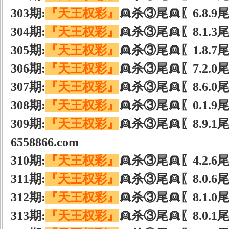
303期:
『天王权彩』
👱杀③尾👱〖6.8.9
304期:
『天王权彩』
👱杀③尾👱〖8.1.3
305期:
『天王权彩』
👱杀③尾👱〖1.8.7
306期:
『天王权彩』
👱杀③尾👱〖7.2.0
307期:
『天王权彩』
👱杀③尾👱〖8.6.0
308期:
『天王权彩』
👱杀③尾👱〖0.1.9
309期:
『天王权彩』
👱杀③尾👱〖8.9.1
6558866.com
310期:
『天王权彩』
👱杀③尾👱〖4.2.6
311期:
『天王权彩』
👱杀③尾👱〖8.0.6
312期:
『天王权彩』
👱杀③尾👱〖8.1.0
313期:
『天王权彩』
👱杀③尾👱〖8.0.1