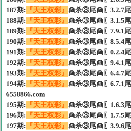
187期:
『天王权彩』
👱杀③尾👱〖3.2.7
188期:
『天王权彩』
👱杀③尾👱〖3.1.5
189期:
『天王权彩』
👱杀③尾👱〖7.9.1
190期:
『天王权彩』
👱杀③尾👱〖8.5.4
191期:
『天王权彩』
👱杀③尾👱〖0.2.4
192期:
『天王权彩』
👱杀③尾👱〖9.4.1
193期:
『天王权彩』
👱杀③尾👱〖6.4.7
194期:
『天王权彩』
👱杀③尾👱〖6.7.1
6558866.com
195期:
『天王权彩』
👱杀③尾👱〖1.6.3
196期:
『天王权彩』
👱杀③尾👱〖1.7.5
197期:
『天王权彩』
👱杀③尾👱〖3.9.6