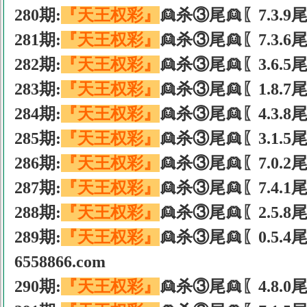
280期:
『天王权彩』
👱杀③尾👱〖7.3.9
281期:
『天王权彩』
👱杀③尾👱〖7.3.6
282期:
『天王权彩』
👱杀③尾👱〖3.6.5
283期:
『天王权彩』
👱杀③尾👱〖1.8.7
284期:
『天王权彩』
👱杀③尾👱〖4.3.8
285期:
『天王权彩』
👱杀③尾👱〖3.1.5
286期:
『天王权彩』
👱杀③尾👱〖7.0.2
287期:
『天王权彩』
👱杀③尾👱〖7.4.1
288期:
『天王权彩』
👱杀③尾👱〖2.5.8
289期:
『天王权彩』
👱杀③尾👱〖0.5.4
6558866.com
290期:
『天王权彩』
👱杀③尾👱〖4.8.0