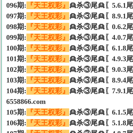
096期:
『天王权彩』
👱杀③尾👱〖5.6.1
097期:
『天王权彩』
👱杀③尾👱〖8.9.1
098期:
『天王权彩』
👱杀③尾👱〖0.6.2
099期:
『天王权彩』
👱杀③尾👱〖4.0.7
100期:
『天王权彩』
👱杀③尾👱〖6.1.8
101期:
『天王权彩』
👱杀③尾👱〖4.9.3
102期:
『天王权彩』
👱杀③尾👱〖9.0.3
103期:
『天王权彩』
👱杀③尾👱〖8.9.4
104期:
『天王权彩』
👱杀③尾👱〖7.9.1
6558866.com
105期:
『天王权彩』
👱杀③尾👱〖6.1.5
106期:
『天王权彩』
👱杀③尾👱〖5.1.8