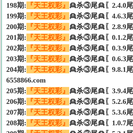
198期:
『天王权彩』
👱杀③尾👱〖2.4.0
199期:
『天王权彩』
👱杀③尾👱〖4.6.3
200期:
『天王权彩』
👱杀③尾👱〖2.8.9
201期:
『天王权彩』
👱杀③尾👱〖0.1.2
202期:
『天王权彩』
👱杀③尾👱〖0.3.9
203期:
『天王权彩』
👱杀③尾👱〖0.6.3
204期:
『天王权彩』
👱杀③尾👱〖9.8.1
6558866.com
205期:
『天王权彩』
👱杀③尾👱〖3.9.4
206期:
『天王权彩』
👱杀③尾👱〖5.2.6
207期:
『天王权彩』
👱杀③尾👱〖5.3.6
208期:
『天王权彩』
👱杀③尾👱〖1.0.7