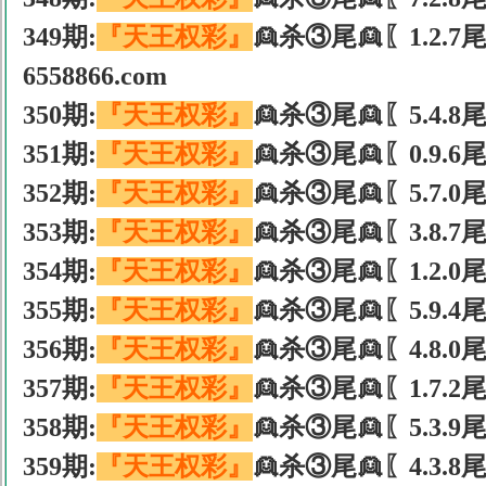
349期:
『天王权彩』
👱杀③尾👱〖1.2.7
6558866.com
350期:
『天王权彩』
👱杀③尾👱〖5.4.8
351期:
『天王权彩』
👱杀③尾👱〖0.9.6
352期:
『天王权彩』
👱杀③尾👱〖5.7.0
353期:
『天王权彩』
👱杀③尾👱〖3.8.7
354期:
『天王权彩』
👱杀③尾👱〖1.2.0
355期:
『天王权彩』
👱杀③尾👱〖5.9.4
356期:
『天王权彩』
👱杀③尾👱〖4.8.0
357期:
『天王权彩』
👱杀③尾👱〖1.7.2
358期:
『天王权彩』
👱杀③尾👱〖5.3.9
359期:
『天王权彩』
👱杀③尾👱〖4.3.8