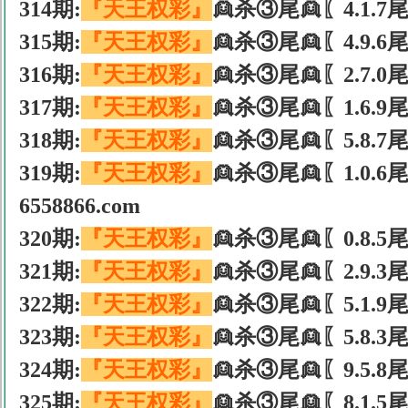
314期:
『天王权彩』
👱杀③尾👱〖4.1.7
315期:
『天王权彩』
👱杀③尾👱〖4.9.6
316期:
『天王权彩』
👱杀③尾👱〖2.7.0
317期:
『天王权彩』
👱杀③尾👱〖1.6.9
318期:
『天王权彩』
👱杀③尾👱〖5.8.7
319期:
『天王权彩』
👱杀③尾👱〖1.0.6
6558866.com
320期:
『天王权彩』
👱杀③尾👱〖0.8.5
321期:
『天王权彩』
👱杀③尾👱〖2.9.3
322期:
『天王权彩』
👱杀③尾👱〖5.1.9
323期:
『天王权彩』
👱杀③尾👱〖5.8.3
324期:
『天王权彩』
👱杀③尾👱〖9.5.8
325期:
『天王权彩』
👱杀③尾👱〖8.1.5