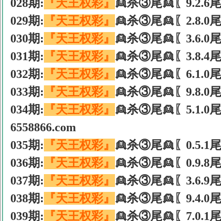
028期:
『天王权彩』
👱杀③尾👱〖9.2.6
029期:
『天王权彩』
👱杀③尾👱〖2.8.0
030期:
『天王权彩』
👱杀③尾👱〖3.6.0
031期:
『天王权彩』
👱杀③尾👱〖3.8.4
032期:
『天王权彩』
👱杀③尾👱〖6.1.0
033期:
『天王权彩』
👱杀③尾👱〖9.8.0
034期:
『天王权彩』
👱杀③尾👱〖5.1.0
6558866.com
035期:
『天王权彩』
👱杀③尾👱〖0.5.1
036期:
『天王权彩』
👱杀③尾👱〖0.9.8
037期:
『天王权彩』
👱杀③尾👱〖3.6.9
038期:
『天王权彩』
👱杀③尾👱〖9.4.0
039期:
『天王权彩』
👱杀③尾👱〖7.0.1