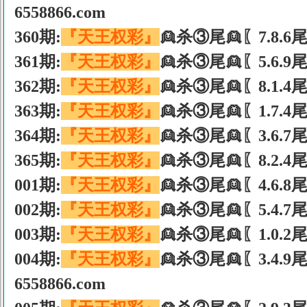
6558866.com
360期:
『天王权彩』
👱杀③尾👱〖7.8.6
361期:
『天王权彩』
👱杀③尾👱〖5.6.9
362期:
『天王权彩』
👱杀③尾👱〖8.1.4
363期:
『天王权彩』
👱杀③尾👱〖1.7.4
364期:
『天王权彩』
👱杀③尾👱〖3.6.7
365期:
『天王权彩』
👱杀③尾👱〖8.2.4
001期:
『天王权彩』
👱杀③尾👱〖4.6.8
002期:
『天王权彩』
👱杀③尾👱〖5.4.7
003期:
『天王权彩』
👱杀③尾👱〖1.0.2
004期:
『天王权彩』
👱杀③尾👱〖3.4.9
6558866.com