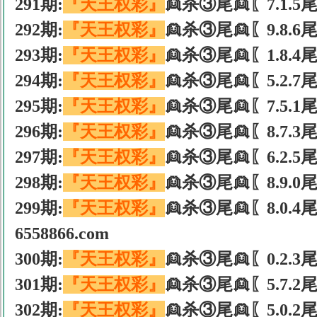
291期:
『天王权彩』
👱杀③尾👱〖7.1.5
292期:
『天王权彩』
👱杀③尾👱〖9.8.6
293期:
『天王权彩』
👱杀③尾👱〖1.8.4
294期:
『天王权彩』
👱杀③尾👱〖5.2.7
295期:
『天王权彩』
👱杀③尾👱〖7.5.1
296期:
『天王权彩』
👱杀③尾👱〖8.7.3
297期:
『天王权彩』
👱杀③尾👱〖6.2.5
298期:
『天王权彩』
👱杀③尾👱〖8.9.0
299期:
『天王权彩』
👱杀③尾👱〖8.0.4
6558866.com
300期:
『天王权彩』
👱杀③尾👱〖0.2.3
301期:
『天王权彩』
👱杀③尾👱〖5.7.2
302期:
『天王权彩』
👱杀③尾👱〖5.0.2