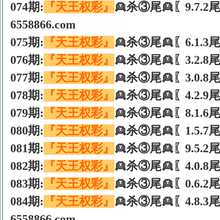
074期:
『天王权彩』
👱杀③尾👱〖9.7.2
6558866.com
075期:
『天王权彩』
👱杀③尾👱〖6.1.3
076期:
『天王权彩』
👱杀③尾👱〖3.2.8
077期:
『天王权彩』
👱杀③尾👱〖3.0.8
078期:
『天王权彩』
👱杀③尾👱〖4.2.9
079期:
『天王权彩』
👱杀③尾👱〖8.1.6
080期:
『天王权彩』
👱杀③尾👱〖1.5.7
081期:
『天王权彩』
👱杀③尾👱〖9.5.2
082期:
『天王权彩』
👱杀③尾👱〖4.0.8
083期:
『天王权彩』
👱杀③尾👱〖0.6.2
084期:
『天王权彩』
👱杀③尾👱〖4.8.3
6558866.com