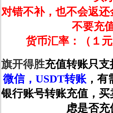
对错不补，也不会返还
不要充
货币汇率：（１元
旗开得胜
充值转账只支
微信，USDT转账
，有
银行账号转账充值，买
虑是否充