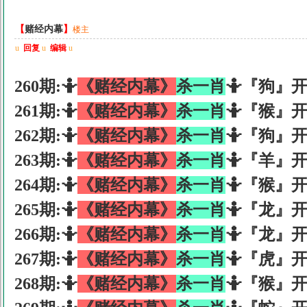
【
赌经内幕
】
楼主
u
回复
u
编辑
u
260期:🤷
《赌经内幕》
杀一肖
🤷『狗』开
261期:🤷
《赌经内幕》
杀一肖
🤷『猴』开
262期:🤷
《赌经内幕》
杀一肖
🤷『狗』开
263期:🤷
《赌经内幕》
杀一肖
🤷『羊』开
264期:🤷
《赌经内幕》
杀一肖
🤷『猴』开
265期:🤷
《赌经内幕》
杀一肖
🤷『龙』开
266期:🤷
《赌经内幕》
杀一肖
🤷『龙』开
267期:🤷
《赌经内幕》
杀一肖
🤷『虎』开
268期:🤷
《赌经内幕》
杀一肖
🤷『猴』开