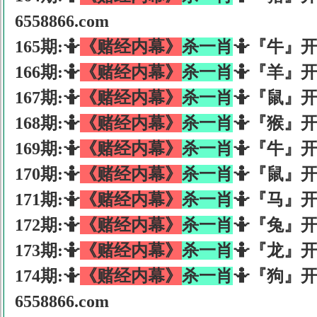
6558866.com
165期:🤷
《赌经内幕》
杀一肖
🤷『牛』开
166期:🤷
《赌经内幕》
杀一肖
🤷『羊』开
167期:🤷
《赌经内幕》
杀一肖
🤷『鼠』开
168期:🤷
《赌经内幕》
杀一肖
🤷『猴』开
169期:🤷
《赌经内幕》
杀一肖
🤷『牛』开
170期:🤷
《赌经内幕》
杀一肖
🤷『鼠』开
171期:🤷
《赌经内幕》
杀一肖
🤷『马』开
172期:🤷
《赌经内幕》
杀一肖
🤷『兔』开
173期:🤷
《赌经内幕》
杀一肖
🤷『龙』开
174期:🤷
《赌经内幕》
杀一肖
🤷『狗』开
6558866.com