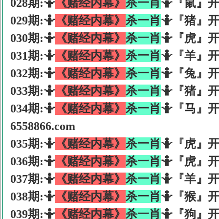
028期:🤷
《赌经内幕》
杀一肖
🤷『鼠』开
029期:🤷
《赌经内幕》
杀一肖
🤷『猪』开
030期:🤷
《赌经内幕》
杀一肖
🤷『虎』开
031期:🤷
《赌经内幕》
杀一肖
🤷『羊』开
032期:🤷
《赌经内幕》
杀一肖
🤷『兔』开
033期:🤷
《赌经内幕》
杀一肖
🤷『猪』开
034期:🤷
《赌经内幕》
杀一肖
🤷『马』开
6558866.com
035期:🤷
《赌经内幕》
杀一肖
🤷『虎』开
036期:🤷
《赌经内幕》
杀一肖
🤷『虎』开
037期:🤷
《赌经内幕》
杀一肖
🤷『羊』开
038期:🤷
《赌经内幕》
杀一肖
🤷『猴』开
039期:🤷
《赌经内幕》
杀一肖
🤷『狗』开