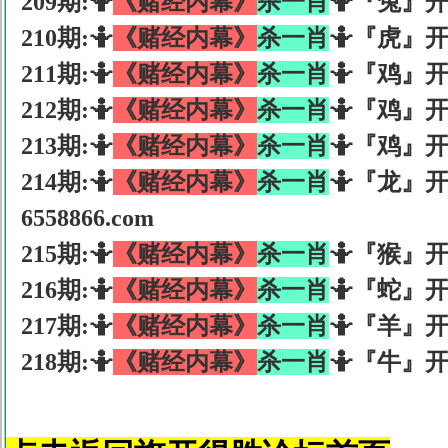
209期:🤷
《赌经内幕》
杀一肖
🤷『兔』开
210期:🤷
《赌经内幕》
杀一肖
🤷『虎』开
211期:🤷
《赌经内幕》
杀一肖
🤷『鸡』开
212期:🤷
《赌经内幕》
杀一肖
🤷『鸡』开
213期:🤷
《赌经内幕》
杀一肖
🤷『鸡』开
214期:🤷
《赌经内幕》
杀一肖
🤷『龙』开
6558866.com
215期:🤷
《赌经内幕》
杀一肖
🤷『猴』开
216期:🤷
《赌经内幕》
杀一肖
🤷『蛇』开
217期:🤷
《赌经内幕》
杀一肖
🤷『羊』开
218期:🤷
《赌经内幕》
杀一肖
🤷『牛』开