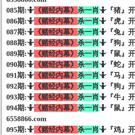
085期:🤷
《赌经内幕》
杀一肖
🤷『猪』开
086期:🤷
《赌经内幕》
杀一肖
🤷『虎』开
087期:🤷
《赌经内幕》
杀一肖
🤷『兔』开
088期:🤷
《赌经内幕》
杀一肖
🤷『狗』开
089期:🤷
《赌经内幕》
杀一肖
🤷『鼠』开
090期:🤷
《赌经内幕》
杀一肖
🤷『蛇』开
091期:🤷
《赌经内幕》
杀一肖
🤷『马』开
092期:🤷
《赌经内幕》
杀一肖
🤷『狗』开
093期:🤷
《赌经内幕》
杀一肖
🤷『牛』开
094期:🤷
《赌经内幕》
杀一肖
🤷『鼠』开
6558866.com
095期:🤷
《赌经内幕》
杀一肖
🤷『鸡』开