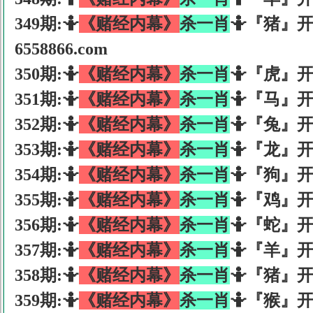
349期:🤷
《赌经内幕》
杀一肖
🤷『猪』开
6558866.com
350期:🤷
《赌经内幕》
杀一肖
🤷『虎』开
351期:🤷
《赌经内幕》
杀一肖
🤷『马』开
352期:🤷
《赌经内幕》
杀一肖
🤷『兔』开
353期:🤷
《赌经内幕》
杀一肖
🤷『龙』开
354期:🤷
《赌经内幕》
杀一肖
🤷『狗』开
355期:🤷
《赌经内幕》
杀一肖
🤷『鸡』开
356期:🤷
《赌经内幕》
杀一肖
🤷『蛇』开
357期:🤷
《赌经内幕》
杀一肖
🤷『羊』开
358期:🤷
《赌经内幕》
杀一肖
🤷『猪』开
359期:🤷
《赌经内幕》
杀一肖
🤷『猴』开