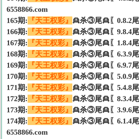
6558866.com
165期:
『天王权彩』
👱杀③尾👱〖0.8.2
166期:
『天王权彩』
👱杀③尾👱〖9.8.4
167期:
『天王权彩』
👱杀③尾👱〖1.8.4
168期:
『天王权彩』
👱杀③尾👱〖6.3.9
169期:
『天王权彩』
👱杀③尾👱〖6.9.7
170期:
『天王权彩』
👱杀③尾👱〖5.0.9
171期:
『天王权彩』
👱杀③尾👱〖5.4.8
172期:
『天王权彩』
👱杀③尾👱〖8.3.4
173期:
『天王权彩』
👱杀③尾👱〖3.9.6
174期:
『天王权彩』
👱杀③尾👱〖6.1.4
6558866.com