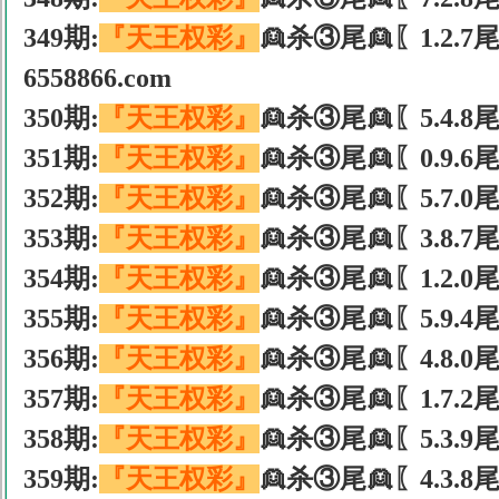
349期:
『天王权彩』
👱杀③尾👱〖1.2.7
6558866.com
350期:
『天王权彩』
👱杀③尾👱〖5.4.8
351期:
『天王权彩』
👱杀③尾👱〖0.9.6
352期:
『天王权彩』
👱杀③尾👱〖5.7.0
353期:
『天王权彩』
👱杀③尾👱〖3.8.7
354期:
『天王权彩』
👱杀③尾👱〖1.2.0
355期:
『天王权彩』
👱杀③尾👱〖5.9.4
356期:
『天王权彩』
👱杀③尾👱〖4.8.0
357期:
『天王权彩』
👱杀③尾👱〖1.7.2
358期:
『天王权彩』
👱杀③尾👱〖5.3.9
359期:
『天王权彩』
👱杀③尾👱〖4.3.8