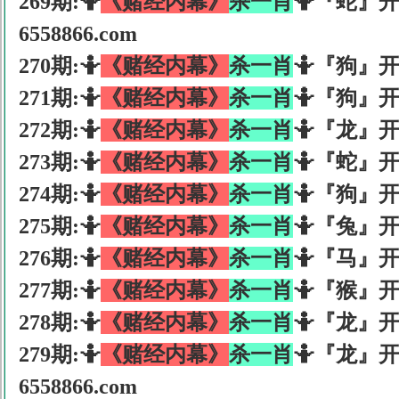
269期:🤷
《赌经内幕》
杀一肖
🤷『蛇』开
6558866.com
270期:🤷
《赌经内幕》
杀一肖
🤷『狗』开
271期:🤷
《赌经内幕》
杀一肖
🤷『狗』开
272期:🤷
《赌经内幕》
杀一肖
🤷『龙』开
273期:🤷
《赌经内幕》
杀一肖
🤷『蛇』开
274期:🤷
《赌经内幕》
杀一肖
🤷『狗』开
275期:🤷
《赌经内幕》
杀一肖
🤷『兔』开
276期:🤷
《赌经内幕》
杀一肖
🤷『马』开
277期:🤷
《赌经内幕》
杀一肖
🤷『猴』开
278期:🤷
《赌经内幕》
杀一肖
🤷『龙』开
279期:🤷
《赌经内幕》
杀一肖
🤷『龙』开
6558866.com