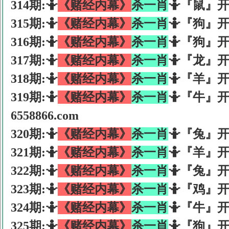
314期:🤷
《赌经内幕》
杀一肖
🤷『鼠』开
315期:🤷
《赌经内幕》
杀一肖
🤷『狗』开
316期:🤷
《赌经内幕》
杀一肖
🤷『狗』开
317期:🤷
《赌经内幕》
杀一肖
🤷『龙』开
318期:🤷
《赌经内幕》
杀一肖
🤷『羊』开
319期:🤷
《赌经内幕》
杀一肖
🤷『牛』开
6558866.com
320期:🤷
《赌经内幕》
杀一肖
🤷『兔』开
321期:🤷
《赌经内幕》
杀一肖
🤷『羊』开
322期:🤷
《赌经内幕》
杀一肖
🤷『兔』开
323期:🤷
《赌经内幕》
杀一肖
🤷『鸡』开
324期:🤷
《赌经内幕》
杀一肖
🤷『牛』开
325期:🤷
《赌经内幕》
杀一肖
🤷『狗』开