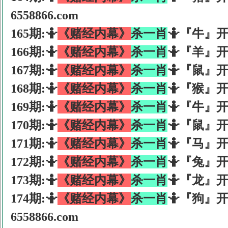
6558866.com
165期:🤷
《赌经内幕》
杀一肖
🤷『牛』开
166期:🤷
《赌经内幕》
杀一肖
🤷『羊』开
167期:🤷
《赌经内幕》
杀一肖
🤷『鼠』开
168期:🤷
《赌经内幕》
杀一肖
🤷『猴』开
169期:🤷
《赌经内幕》
杀一肖
🤷『牛』开
170期:🤷
《赌经内幕》
杀一肖
🤷『鼠』开
171期:🤷
《赌经内幕》
杀一肖
🤷『马』开
172期:🤷
《赌经内幕》
杀一肖
🤷『兔』开
173期:🤷
《赌经内幕》
杀一肖
🤷『龙』开
174期:🤷
《赌经内幕》
杀一肖
🤷『狗』开
6558866.com