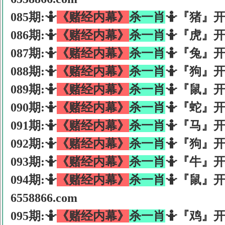
085期:🤷
《赌经内幕》
杀一肖
🤷『猪』开
086期:🤷
《赌经内幕》
杀一肖
🤷『虎』开
087期:🤷
《赌经内幕》
杀一肖
🤷『兔』开
088期:🤷
《赌经内幕》
杀一肖
🤷『狗』开
089期:🤷
《赌经内幕》
杀一肖
🤷『鼠』开
090期:🤷
《赌经内幕》
杀一肖
🤷『蛇』开
091期:🤷
《赌经内幕》
杀一肖
🤷『马』开
092期:🤷
《赌经内幕》
杀一肖
🤷『狗』开
093期:🤷
《赌经内幕》
杀一肖
🤷『牛』开
094期:🤷
《赌经内幕》
杀一肖
🤷『鼠』开
6558866.com
095期:🤷
《赌经内幕》
杀一肖
🤷『鸡』开