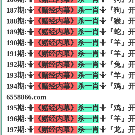
187期:🤷
《赌经内幕》
杀一肖
🤷『狗』开
188期:🤷
《赌经内幕》
杀一肖
🤷『猴』开
189期:🤷
《赌经内幕》
杀一肖
🤷『蛇』开
190期:🤷
《赌经内幕》
杀一肖
🤷『羊』开
191期:🤷
《赌经内幕》
杀一肖
🤷『羊』开
192期:🤷
《赌经内幕》
杀一肖
🤷『兔』开
193期:🤷
《赌经内幕》
杀一肖
🤷『羊』开
194期:🤷
《赌经内幕》
杀一肖
🤷『鸡』开
6558866.com
195期:🤷
《赌经内幕》
杀一肖
🤷『鸡』开
196期:🤷
《赌经内幕》
杀一肖
🤷『羊』开
197期:🤷
《赌经内幕》
杀一肖
🤷『龙』开