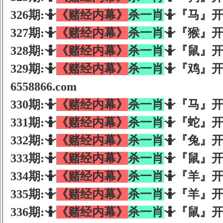
326期:🤷
《赌经内幕》
杀一肖
🤷『马』开
327期:🤷
《赌经内幕》
杀一肖
🤷『猴』开
328期:🤷
《赌经内幕》
杀一肖
🤷『鼠』开
329期:🤷
《赌经内幕》
杀一肖
🤷『鸡』开
6558866.com
330期:🤷
《赌经内幕》
杀一肖
🤷『马』开
331期:🤷
《赌经内幕》
杀一肖
🤷『蛇』开
332期:🤷
《赌经内幕》
杀一肖
🤷『兔』开
333期:🤷
《赌经内幕》
杀一肖
🤷『鼠』开
334期:🤷
《赌经内幕》
杀一肖
🤷『羊』开
335期:🤷
《赌经内幕》
杀一肖
🤷『羊』开
336期:🤷
《赌经内幕》
杀一肖
🤷『鼠』开