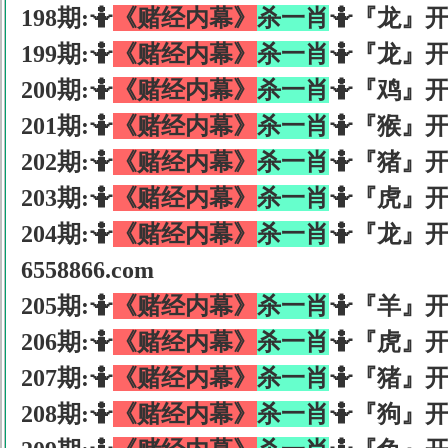
198期:🤷
《赌经内幕》
杀一肖
🤷『龙』开
199期:🤷
《赌经内幕》
杀一肖
🤷『龙』开
200期:🤷
《赌经内幕》
杀一肖
🤷『鸡』开
201期:🤷
《赌经内幕》
杀一肖
🤷『猴』开
202期:🤷
《赌经内幕》
杀一肖
🤷『猪』开
203期:🤷
《赌经内幕》
杀一肖
🤷『虎』开
204期:🤷
《赌经内幕》
杀一肖
🤷『龙』开
6558866.com
205期:🤷
《赌经内幕》
杀一肖
🤷『羊』开
206期:🤷
《赌经内幕》
杀一肖
🤷『虎』开
207期:🤷
《赌经内幕》
杀一肖
🤷『猪』开
208期:🤷
《赌经内幕》
杀一肖
🤷『狗』开