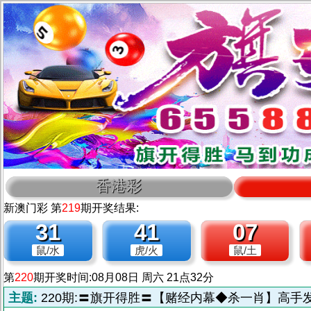
主题:
220期:〓旗开得胜〓【赌经内幕◆杀一肖】高手