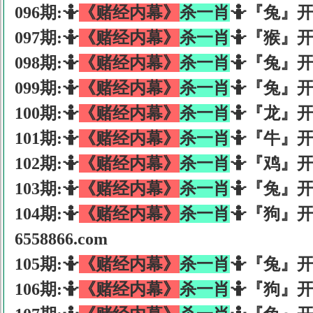
096期:🤷
《赌经内幕》
杀一肖
🤷『兔』开
097期:🤷
《赌经内幕》
杀一肖
🤷『猴』开
098期:🤷
《赌经内幕》
杀一肖
🤷『兔』开
099期:🤷
《赌经内幕》
杀一肖
🤷『兔』开
100期:🤷
《赌经内幕》
杀一肖
🤷『龙』开
101期:🤷
《赌经内幕》
杀一肖
🤷『牛』开
102期:🤷
《赌经内幕》
杀一肖
🤷『鸡』开
103期:🤷
《赌经内幕》
杀一肖
🤷『兔』开
104期:🤷
《赌经内幕》
杀一肖
🤷『狗』开
6558866.com
105期:🤷
《赌经内幕》
杀一肖
🤷『兔』开
106期:🤷
《赌经内幕》
杀一肖
🤷『狗』开