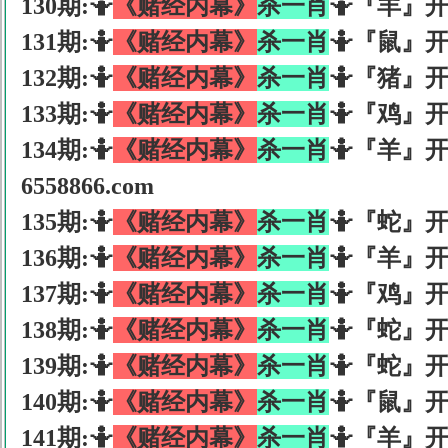
130期:🤷
《赌经内幕》
杀一肖
🤷『羊』开
131期:🤷
《赌经内幕》
杀一肖
🤷『鼠』开
132期:🤷
《赌经内幕》
杀一肖
🤷『猪』开
133期:🤷
《赌经内幕》
杀一肖
🤷『鸡』开
134期:🤷
《赌经内幕》
杀一肖
🤷『羊』开
6558866.com
135期:🤷
《赌经内幕》
杀一肖
🤷『蛇』开
136期:🤷
《赌经内幕》
杀一肖
🤷『羊』开
137期:🤷
《赌经内幕》
杀一肖
🤷『鸡』开
138期:🤷
《赌经内幕》
杀一肖
🤷『蛇』开
139期:🤷
《赌经内幕》
杀一肖
🤷『蛇』开
140期:🤷
《赌经内幕》
杀一肖
🤷『鼠』开
141期:🤷
《赌经内幕》
杀一肖
🤷『羊』开