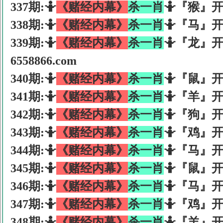
337期:🤷
《赌经内幕》
杀一肖
🤷『猴』开
338期:🤷
《赌经内幕》
杀一肖
🤷『马』开
339期:🤷
《赌经内幕》
杀一肖
🤷『龙』开
6558866.com
340期:🤷
《赌经内幕》
杀一肖
🤷『鼠』开
341期:🤷
《赌经内幕》
杀一肖
🤷『羊』开
342期:🤷
《赌经内幕》
杀一肖
🤷『狗』开
343期:🤷
《赌经内幕》
杀一肖
🤷『鸡』开
344期:🤷
《赌经内幕》
杀一肖
🤷『马』开
345期:🤷
《赌经内幕》
杀一肖
🤷『鼠』开
346期:🤷
《赌经内幕》
杀一肖
🤷『马』开
347期:🤷
《赌经内幕》
杀一肖
🤷『鸡』开
348期:🤷
《赌经内幕》
杀一肖
🤷『羊』开