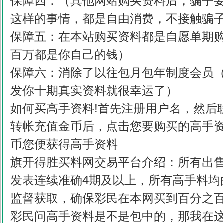
保障四：（其他网站购买资料后，骗子
这样的事情，都是自由消费，不接触骗
保障五：在本站购买资料都是自愿单期
百万都是你自己的钱）
保障六：消除了以往包月包年制度会员
发你十期真实资料就很幸运了）
如何买高手资料!首先注册用户名，然后
转帐充值金币后，点击您要购买的高手资
币您便获得高手资料
旗开得胜买料网交易平台介绍：所有出
发表连续准确4期及以上，所有高手料
监督获取，确保彩民在本网买到百分之
彩民问高手资料是不是包中的，那我在这