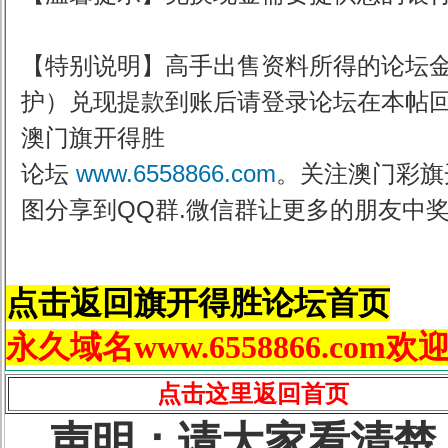
【特别说明】高手出售资料所得的论坛金
护）兑现提款到账后请登录论坛在本帖
澳门旗开得胜
论坛
www.6558866.com
。关注澳门彩旗
图分享到QQ群.微信群让更多的朋友中
点击返回旗开得胜论坛首页
永久域名www.6558866.com
点击这里返回
首页
声明：请大家看清楚