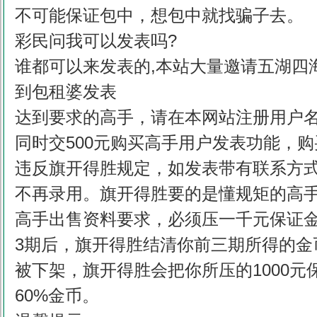
不可能保证包中，想包中就找骗子去。
彩民问我可以发表吗?
谁都可以来发表的,本站大量邀请五湖四海
到包租婆发表
达到要求的高手，请在本网站注册用户
同时交500元购买高手用户发表功能，
违反旗开得胜规定，如发表带有联系方
不再录用。旗开得胜要的是懂规矩的高手
高手出售资料要求，必须压一千元保证
3期后，旗开得胜结清你前三期所得的
被下架，旗开得胜会把你所压的1000
60%金币。