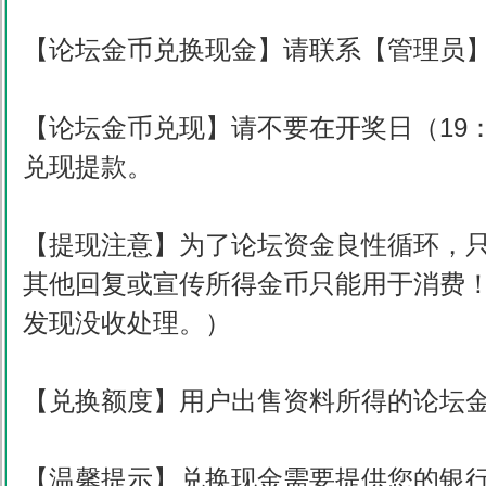
【论坛金币兑换现金】请联系【管理员】微信
【论坛金币兑现】请不要在开奖日（19：
兑现提款。
【提现注意】为了论坛资金良性循环，
其他回复或宣传所得金币只能用于消费！
发现没收处理。）
【兑换额度】用户出售资料所得的论坛金
【温馨提示】兑换现金需要提供您的银