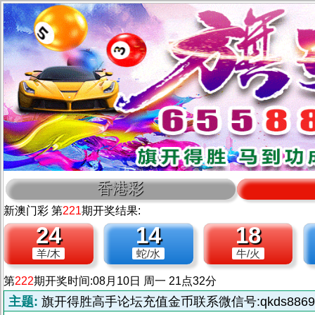
主题:
旗开得胜高手论坛充值金币联系微信号:qkds88698 Q