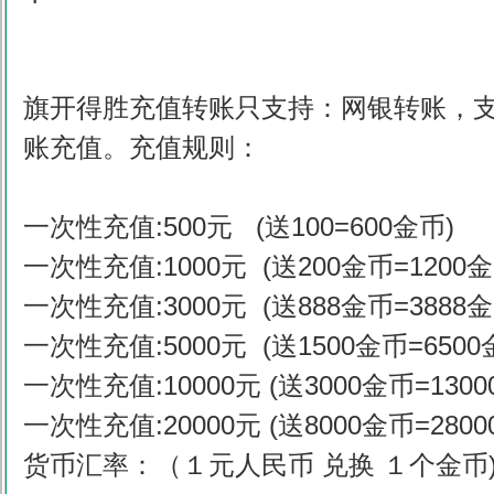
旗开得胜充值转账只支持：网银转账，
账充值。充值规则：
一次性充值:500元 (送100=600金币)
一次性充值:1000元 (送200金币=1200金
一次性充值:3000元 (送888金币=3888金
一次性充值:5000元 (送1500金币=6500
一次性充值:10000元 (送3000金币=1300
一次性充值:20000元 (送8000金币=2800
货币汇率：（１元人民币 兑换 １个金币