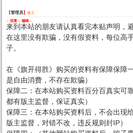
【
管理员
】
楼主
u
回复
u
编辑
u
来到本站的朋友请认真看完本贴声明，
在这里没有欺骗，没有假资料，每位高
子。
在《旗开得胜》购买的资料有保障保障
是自由消费，不存在欺骗）
保障二：在本站购买资料百分百真实可
都有版主监督，保证真实）
保障三：在本站购买资料后，不会出现
版主监督，对错不改，违反规则封IP）