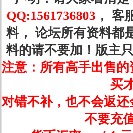
QQ:1561736803
， 客
料， 论坛所有资料都
料的请不要加！版主只
注意：所有高手出售的
买
对错不补，也不会返还
不要充