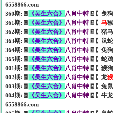
6558866.com
360期:🧾
《吴生六合》
八肖中特
🧾〖兔
361期:🧾
《吴生六合》
八肖中特
🧾〖
马
猴
362期:🧾
《吴生六合》
八肖中特
🧾〖猪
363期:🧾
《吴生六合》
八肖中特
🧾〖鼠
364期:🧾
《吴生六合》
八肖中特
🧾〖兔
365期:🧾
《吴生六合》
八肖中特
🧾〖蛇
001期:🧾
《吴生六合》
八肖中特
🧾〖猴
002期:🧾
《吴生六合》
八肖中特
🧾〖龙
003期:🧾
《吴生六合》
八肖中特
🧾〖兔
004期:🧾
《吴生六合》
八肖中特
🧾〖牛
6558866.com