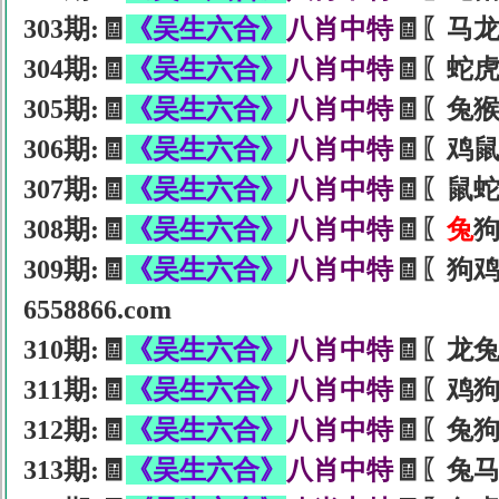
303期:🧾
《吴生六合》
八肖中特
🧾〖马
304期:🧾
《吴生六合》
八肖中特
🧾〖蛇
305期:🧾
《吴生六合》
八肖中特
🧾〖兔
306期:🧾
《吴生六合》
八肖中特
🧾〖鸡
307期:🧾
《吴生六合》
八肖中特
🧾〖鼠
308期:🧾
《吴生六合》
八肖中特
🧾〖
兔
狗
309期:🧾
《吴生六合》
八肖中特
🧾〖狗
6558866.com
310期:🧾
《吴生六合》
八肖中特
🧾〖龙
311期:🧾
《吴生六合》
八肖中特
🧾〖鸡
312期:🧾
《吴生六合》
八肖中特
🧾〖兔
313期:🧾
《吴生六合》
八肖中特
🧾〖兔