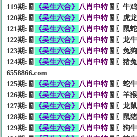
119期:🧾
《吴生六合》
八肖中特
🧾〖牛
120期:🧾
《吴生六合》
八肖中特
🧾〖虎
121期:🧾
《吴生六合》
八肖中特
🧾〖鼠
122期:🧾
《吴生六合》
八肖中特
🧾〖龙
123期:🧾
《吴生六合》
八肖中特
🧾〖兔
124期:🧾
《吴生六合》
八肖中特
🧾〖猪
6558866.com
125期:🧾
《吴生六合》
八肖中特
🧾〖蛇
126期:🧾
《吴生六合》
八肖中特
🧾〖羊
127期:🧾
《吴生六合》
八肖中特
🧾〖龙
128期:🧾
《吴生六合》
八肖中特
🧾〖鼠
129期:🧾
《吴生六合》
八肖中特
🧾〖狗