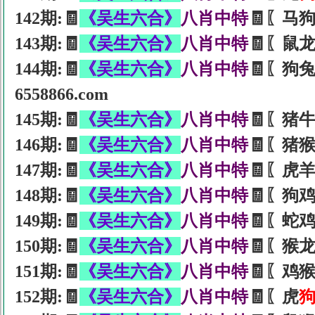
142期:🧾
《吴生六合》
八肖中特
🧾〖马
143期:🧾
《吴生六合》
八肖中特
🧾〖鼠
144期:🧾
《吴生六合》
八肖中特
🧾〖狗
6558866.com
145期:🧾
《吴生六合》
八肖中特
🧾〖猪
146期:🧾
《吴生六合》
八肖中特
🧾〖猪
147期:🧾
《吴生六合》
八肖中特
🧾〖虎
148期:🧾
《吴生六合》
八肖中特
🧾〖狗
149期:🧾
《吴生六合》
八肖中特
🧾〖蛇
150期:🧾
《吴生六合》
八肖中特
🧾〖猴
151期:🧾
《吴生六合》
八肖中特
🧾〖鸡
152期:🧾
《吴生六合》
八肖中特
🧾〖虎