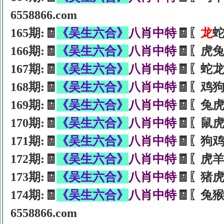
6558866.com
165期:🧾
《吴生六合》
八肖中特
🧾〖
龙
蛇
166期:🧾
《吴生六合》
八肖中特
🧾〖虎
167期:🧾
《吴生六合》
八肖中特
🧾〖蛇
168期:🧾
《吴生六合》
八肖中特
🧾〖鸡
169期:🧾
《吴生六合》
八肖中特
🧾〖兔
170期:🧾
《吴生六合》
八肖中特
🧾〖鼠
171期:🧾
《吴生六合》
八肖中特
🧾〖狗
172期:🧾
《吴生六合》
八肖中特
🧾〖虎
173期:🧾
《吴生六合》
八肖中特
🧾〖猪
174期:🧾
《吴生六合》
八肖中特
🧾〖兔
6558866.com