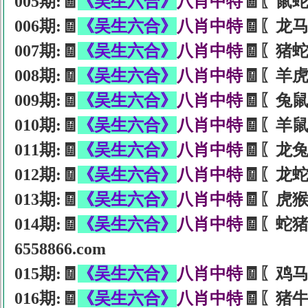
005期:🧾
《吴生六合》
八肖中特
🧾〖鼠
006期:🧾
《吴生六合》
八肖中特
🧾〖龙
007期:🧾
《吴生六合》
八肖中特
🧾〖猪
008期:🧾
《吴生六合》
八肖中特
🧾〖羊
009期:🧾
《吴生六合》
八肖中特
🧾〖兔
010期:🧾
《吴生六合》
八肖中特
🧾〖羊
011期:🧾
《吴生六合》
八肖中特
🧾〖龙
012期:🧾
《吴生六合》
八肖中特
🧾〖龙
013期:🧾
《吴生六合》
八肖中特
🧾〖虎
014期:🧾
《吴生六合》
八肖中特
🧾〖蛇
6558866.com
015期:🧾
《吴生六合》
八肖中特
🧾〖鸡
016期:🧾
《吴生六合》
八肖中特
🧾〖猪