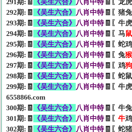
291期:🧾
《吴生六合》
八肖中特
🧾〖龙
292期:🧾
《吴生六合》
八肖中特
🧾〖猪
293期:🧾
《吴生六合》
八肖中特
🧾〖牛
294期:🧾
《吴生六合》
八肖中特
🧾〖马
295期:🧾
《吴生六合》
八肖中特
🧾〖蛇
296期:🧾
《吴生六合》
八肖中特
🧾〖兔
297期:🧾
《吴生六合》
八肖中特
🧾〖鸡
298期:🧾
《吴生六合》
八肖中特
🧾〖蛇
299期:🧾
《吴生六合》
八肖中特
🧾〖牛
6558866.com
300期:🧾
《吴生六合》
八肖中特
🧾〖牛
301期:🧾
《吴生六合》
八肖中特
🧾〖
牛
鸡
302期:🧾
《吴生六合》
八肖中特
🧾〖蛇