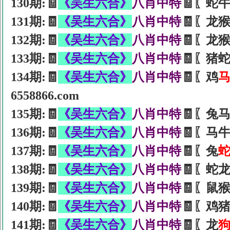
130期:🧾
《吴生六合》
八肖中特
🧾〖蛇
131期:🧾
《吴生六合》
八肖中特
🧾〖龙
132期:🧾
《吴生六合》
八肖中特
🧾〖龙
133期:🧾
《吴生六合》
八肖中特
🧾〖猪
134期:🧾
《吴生六合》
八肖中特
🧾〖鸡
6558866.com
135期:🧾
《吴生六合》
八肖中特
🧾〖兔
136期:🧾
《吴生六合》
八肖中特
🧾〖马
137期:🧾
《吴生六合》
八肖中特
🧾〖兔
138期:🧾
《吴生六合》
八肖中特
🧾〖蛇
139期:🧾
《吴生六合》
八肖中特
🧾〖鼠
140期:🧾
《吴生六合》
八肖中特
🧾〖鸡
141期:🧾
《吴生六合》
八肖中特
🧾〖龙