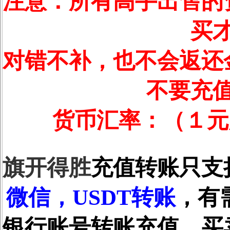
注意：所有高手出售的
买
对错不补，也不会返还
不要充
货币汇率：（１元
旗开得胜
充值转账只支
微信，USDT转账
，有
银行账号转账充值，买