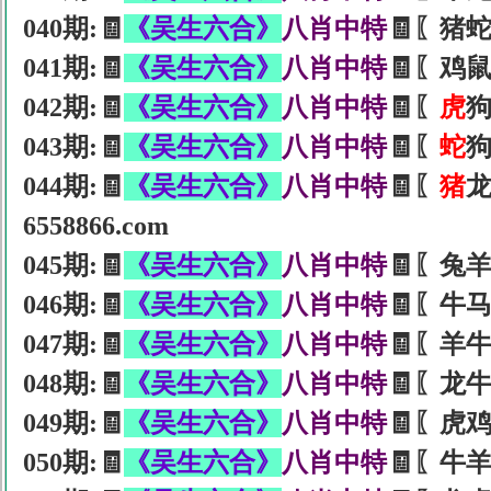
040期:🧾
《吴生六合》
八肖中特
🧾〖猪
041期:🧾
《吴生六合》
八肖中特
🧾〖鸡
042期:🧾
《吴生六合》
八肖中特
🧾〖
虎
狗
043期:🧾
《吴生六合》
八肖中特
🧾〖
蛇
狗
044期:🧾
《吴生六合》
八肖中特
🧾〖
猪
龙
6558866.com
045期:🧾
《吴生六合》
八肖中特
🧾〖兔
046期:🧾
《吴生六合》
八肖中特
🧾〖牛
047期:🧾
《吴生六合》
八肖中特
🧾〖羊
048期:🧾
《吴生六合》
八肖中特
🧾〖龙
049期:🧾
《吴生六合》
八肖中特
🧾〖虎
050期:🧾
《吴生六合》
八肖中特
🧾〖牛