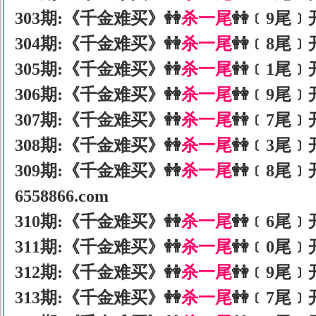
303期:《千金难买》👭
杀一尾
👭﹝9尾﹞
304期:《千金难买》👭
杀一尾
👭﹝8尾﹞
305期:《千金难买》👭
杀一尾
👭﹝1尾﹞
306期:《千金难买》👭
杀一尾
👭﹝9尾﹞
307期:《千金难买》👭
杀一尾
👭﹝7尾﹞
308期:《千金难买》👭
杀一尾
👭﹝3尾﹞
309期:《千金难买》👭
杀一尾
👭﹝8尾﹞
6558866.com
310期:《千金难买》👭
杀一尾
👭﹝6尾﹞
311期:《千金难买》👭
杀一尾
👭﹝0尾﹞
312期:《千金难买》👭
杀一尾
👭﹝9尾﹞
313期:《千金难买》👭
杀一尾
👭﹝7尾﹞