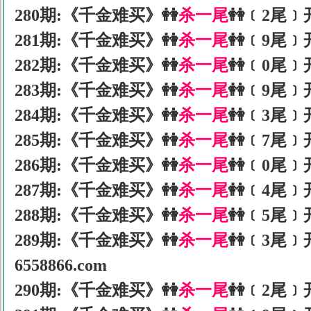
280期:《千金难买》👭
杀一尾
👭﹝2尾﹞
281期:《千金难买》👭
杀一尾
👭﹝9尾﹞
282期:《千金难买》👭
杀一尾
👭﹝0尾﹞
283期:《千金难买》👭
杀一尾
👭﹝9尾﹞
284期:《千金难买》👭
杀一尾
👭﹝3尾﹞
285期:《千金难买》👭
杀一尾
👭﹝7尾﹞
286期:《千金难买》👭
杀一尾
👭﹝0尾﹞
287期:《千金难买》👭
杀一尾
👭﹝4尾﹞
288期:《千金难买》👭
杀一尾
👭﹝5尾﹞
289期:《千金难买》👭
杀一尾
👭﹝3尾﹞
6558866.com
290期:《千金难买》👭
杀一尾
👭﹝2尾﹞