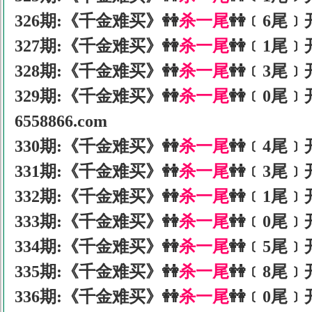
326期:《千金难买》👭
杀一尾
👭﹝6尾﹞
327期:《千金难买》👭
杀一尾
👭﹝1尾﹞
328期:《千金难买》👭
杀一尾
👭﹝3尾﹞
329期:《千金难买》👭
杀一尾
👭﹝0尾﹞
6558866.com
330期:《千金难买》👭
杀一尾
👭﹝4尾﹞
331期:《千金难买》👭
杀一尾
👭﹝3尾﹞
332期:《千金难买》👭
杀一尾
👭﹝1尾﹞
333期:《千金难买》👭
杀一尾
👭﹝0尾﹞
334期:《千金难买》👭
杀一尾
👭﹝5尾﹞
335期:《千金难买》👭
杀一尾
👭﹝8尾﹞
336期:《千金难买》👭
杀一尾
👭﹝0尾﹞