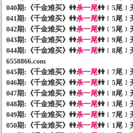
040期:《千金难买》👭
杀一尾
👭﹝5尾﹞
041期:《千金难买》👭
杀一尾
👭﹝5尾﹞
042期:《千金难买》👭
杀一尾
👭﹝5尾﹞
043期:《千金难买》👭
杀一尾
👭﹝9尾﹞
044期:《千金难买》👭
杀一尾
👭﹝8尾﹞
6558866.com
045期:《千金难买》👭
杀一尾
👭﹝7尾﹞
046期:《千金难买》👭
杀一尾
👭﹝5尾﹞
047期:《千金难买》👭
杀一尾
👭﹝8尾﹞
048期:《千金难买》👭
杀一尾
👭﹝3尾﹞
049期:《千金难买》👭
杀一尾
👭﹝7尾﹞
050期:《千金难买》👭
杀一尾
👭﹝1尾﹞