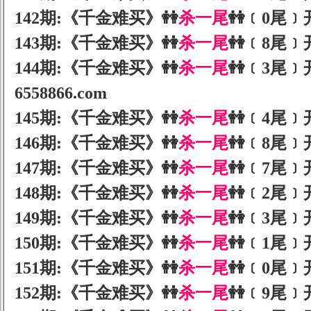
142期:《千金难买》👭
杀一尾
👭﹝0尾﹞
143期:《千金难买》👭
杀一尾
👭﹝8尾﹞
144期:《千金难买》👭
杀一尾
👭﹝3尾﹞
6558866.com
145期:《千金难买》👭
杀一尾
👭﹝4尾﹞
146期:《千金难买》👭
杀一尾
👭﹝8尾﹞
147期:《千金难买》👭
杀一尾
👭﹝7尾﹞
148期:《千金难买》👭
杀一尾
👭﹝2尾﹞
149期:《千金难买》👭
杀一尾
👭﹝3尾﹞
150期:《千金难买》👭
杀一尾
👭﹝1尾﹞
151期:《千金难买》👭
杀一尾
👭﹝0尾﹞
152期:《千金难买》👭
杀一尾
👭﹝9尾﹞