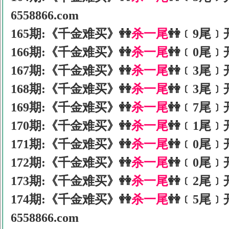
6558866.com
165期:《千金难买》👭
杀一尾
👭﹝9尾﹞
166期:《千金难买》👭
杀一尾
👭﹝0尾﹞
167期:《千金难买》👭
杀一尾
👭﹝3尾﹞
168期:《千金难买》👭
杀一尾
👭﹝3尾﹞
169期:《千金难买》👭
杀一尾
👭﹝7尾﹞
170期:《千金难买》👭
杀一尾
👭﹝1尾﹞
171期:《千金难买》👭
杀一尾
👭﹝0尾﹞
172期:《千金难买》👭
杀一尾
👭﹝0尾﹞
173期:《千金难买》👭
杀一尾
👭﹝2尾﹞
174期:《千金难买》👭
杀一尾
👭﹝5尾﹞
6558866.com