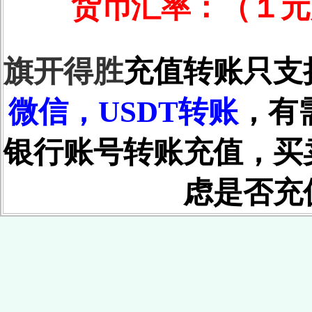
货币汇率：（１元
旗开得胜
充值转账只支
微信，USDT转账
，有
银行账号转账充值，买
虑是否充