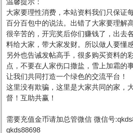
温馨提示：
大家要理性消费，本站资料我们只保证
百分百包中的说法。出错了大家要理解
很辛苦的，开完奖后你们赚钱了，出去
料给大家，带大家发财。所以做人要懂
另外也告诫发帖高手，很多购买资料的
点，不要在人家伤口撒盐，雪上加霜的
让我们共同打造一个绿色的交流平台！
这里没有欺骗，这里是大家共同的家，
督！互助共赢！
需要充值金币请加总管微信 微信号:qkds
qkds88698