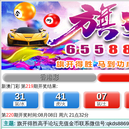
主题:
旗开得胜高手论坛充值金币联系微信号:qkds88698 Q