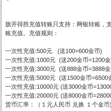
旗开得胜充值转账只支持：网银转账，
账充值。充值规则：
一次性充值:500元 (送100=600金币)
一次性充值:1000元 (送200金币=1200金
一次性充值:3000元 (送888金币=3888金
一次性充值:5000元 (送1500金币=6500
一次性充值:10000元 (送3000金币=1300
一次性充值:20000元 (送8000金币=2800
货币汇率：（１元人民币 兑换 １个金币