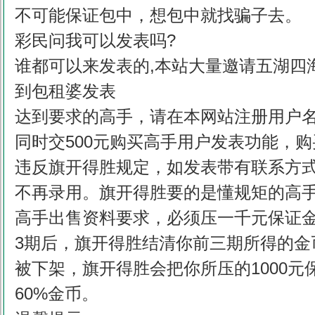
不可能保证包中，想包中就找骗子去。
彩民问我可以发表吗?
谁都可以来发表的,本站大量邀请五湖四海
到包租婆发表
达到要求的高手，请在本网站注册用户
同时交500元购买高手用户发表功能，
违反旗开得胜规定，如发表带有联系方
不再录用。旗开得胜要的是懂规矩的高手
高手出售资料要求，必须压一千元保证
3期后，旗开得胜结清你前三期所得的
被下架，旗开得胜会把你所压的1000
60%金币。