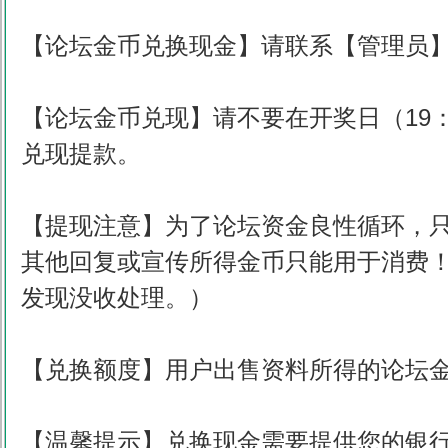
【论坛金币兑换现金】请联系【管理员】微信
【论坛金币兑现】请不要在开奖日（19：
兑现提款。
【提现注意】为了论坛资金良性循环，
其他回复或宣传所得金币只能用于消费！
发现没收处理。）
【兑换额度】用户出售资料所得的论坛金
【温馨提示】兑换现金需要提供您的银