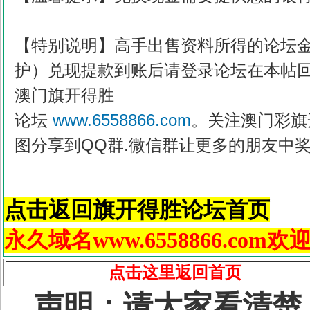
【特别说明】高手出售资料所得的论坛金
护）兑现提款到账后请登录论坛在本帖
澳门旗开得胜
论坛
www.6558866.com
。关注澳门彩旗
图分享到QQ群.微信群让更多的朋友中
点击返回旗开得胜论坛首页
永久域名www.6558866.com
点击这里返回
首页
声明：请大家看清楚