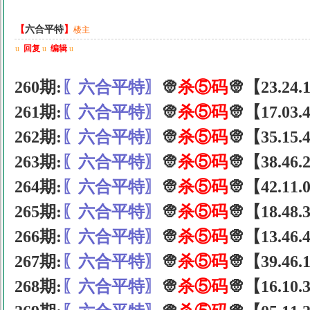
【
六合平特
】
楼主
u
回复
u
编辑
u
260期:
〖六合平特〗
👳
杀⑤码
👳【23.24
261期:
〖六合平特〗
👳
杀⑤码
👳【17.03
262期:
〖六合平特〗
👳
杀⑤码
👳【35.15
263期:
〖六合平特〗
👳
杀⑤码
👳【38.46
264期:
〖六合平特〗
👳
杀⑤码
👳【42.11
265期:
〖六合平特〗
👳
杀⑤码
👳【18.48
266期:
〖六合平特〗
👳
杀⑤码
👳【13.46
267期:
〖六合平特〗
👳
杀⑤码
👳【39.46
268期:
〖六合平特〗
👳
杀⑤码
👳【16.10