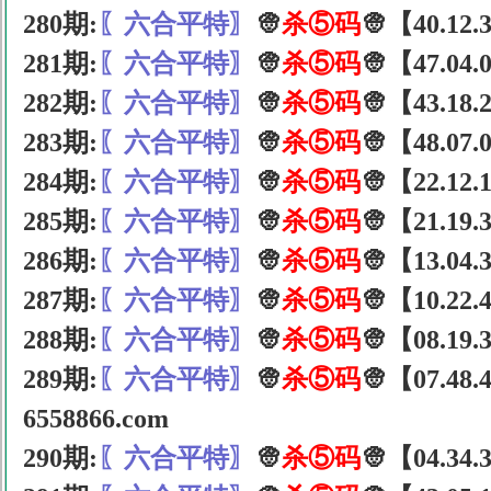
280期:
〖六合平特〗
👳
杀⑤码
👳【40.12
281期:
〖六合平特〗
👳
杀⑤码
👳【47.04
282期:
〖六合平特〗
👳
杀⑤码
👳【43.18
283期:
〖六合平特〗
👳
杀⑤码
👳【48.07
284期:
〖六合平特〗
👳
杀⑤码
👳【22.12
285期:
〖六合平特〗
👳
杀⑤码
👳【21.19
286期:
〖六合平特〗
👳
杀⑤码
👳【13.04
287期:
〖六合平特〗
👳
杀⑤码
👳【10.22
288期:
〖六合平特〗
👳
杀⑤码
👳【08.19
289期:
〖六合平特〗
👳
杀⑤码
👳【07.48
6558866.com
290期:
〖六合平特〗
👳
杀⑤码
👳【04.34