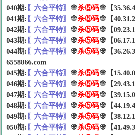
040期:
〖六合平特〗
👳
杀⑤码
👳【35.36
041期:
〖六合平特〗
👳
杀⑤码
👳【40.31
042期:
〖六合平特〗
👳
杀⑤码
👳【09.23
043期:
〖六合平特〗
👳
杀⑤码
👳【06.17
044期:
〖六合平特〗
👳
杀⑤码
👳【36.26
6558866.com
045期:
〖六合平特〗
👳
杀⑤码
👳【15.40
046期:
〖六合平特〗
👳
杀⑤码
👳【29.43
047期:
〖六合平特〗
👳
杀⑤码
👳【39.15
048期:
〖六合平特〗
👳
杀⑤码
👳【44.19
049期:
〖六合平特〗
👳
杀⑤码
👳【38.12
050期:
〖六合平特〗
👳
杀⑤码
👳【41.49