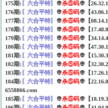
175期:
〖六合平特〗
👳
杀⑤码
👳【26.32
176期:
〖六合平特〗
👳
杀⑤码
👳【43.06
177期:
〖六合平特〗
👳
杀⑤码
👳【08.14
178期:
〖六合平特〗
👳
杀⑤码
👳【17.48
179期:
〖六合平特〗
👳
杀⑤码
👳【34.14
180期:
〖六合平特〗
👳
杀⑤码
👳【47.30
181期:
〖六合平特〗
👳
杀⑤码
👳【15.30
182期:
〖六合平特〗
👳
杀⑤码
👳【32.30
183期:
〖六合平特〗
👳
杀⑤码
👳【17.26
184期:
〖六合平特〗
👳
杀⑤码
👳【22.16
6558866.com
185期:
〖六合平特〗
👳
杀⑤码
👳【18.19
186期:
〖六合平特〗
👳
杀⑤码
👳【41.04