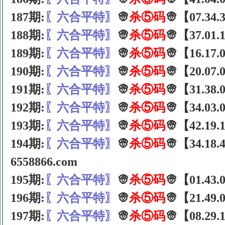
187期:
〖六合平特〗
👳
杀⑤码
👳【07.34
188期:
〖六合平特〗
👳
杀⑤码
👳【37.01
189期:
〖六合平特〗
👳
杀⑤码
👳【16.17
190期:
〖六合平特〗
👳
杀⑤码
👳【20.07
191期:
〖六合平特〗
👳
杀⑤码
👳【31.38
192期:
〖六合平特〗
👳
杀⑤码
👳【34.03
193期:
〖六合平特〗
👳
杀⑤码
👳【42.19
194期:
〖六合平特〗
👳
杀⑤码
👳【34.18
6558866.com
195期:
〖六合平特〗
👳
杀⑤码
👳【01.43
196期:
〖六合平特〗
👳
杀⑤码
👳【21.49
197期:
〖六合平特〗
👳
杀⑤码
👳【08.29