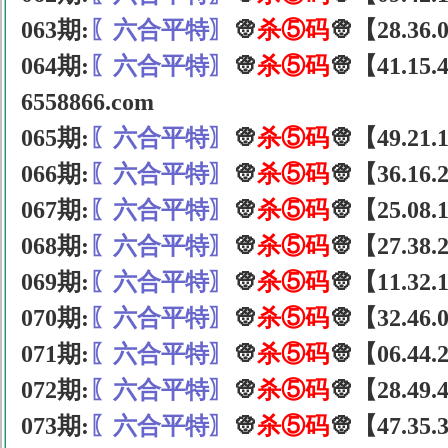
063期:
〖六合平特〗
👳
杀⑤码
👳【28.36
064期:
〖六合平特〗
👳
杀⑤码
👳【41.15
6558866.com
065期:
〖六合平特〗
👳
杀⑤码
👳【49.21
066期:
〖六合平特〗
👳
杀⑤码
👳【36.16
067期:
〖六合平特〗
👳
杀⑤码
👳【25.08
068期:
〖六合平特〗
👳
杀⑤码
👳【27.38
069期:
〖六合平特〗
👳
杀⑤码
👳【11.32
070期:
〖六合平特〗
👳
杀⑤码
👳【32.46
071期:
〖六合平特〗
👳
杀⑤码
👳【06.44
072期:
〖六合平特〗
👳
杀⑤码
👳【28.49
073期:
〖六合平特〗
👳
杀⑤码
👳【47.35