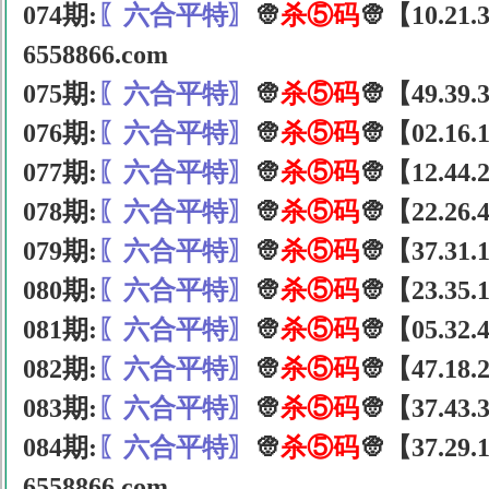
074期:
〖六合平特〗
👳
杀⑤码
👳【10.21
6558866.com
075期:
〖六合平特〗
👳
杀⑤码
👳【49.39
076期:
〖六合平特〗
👳
杀⑤码
👳【02.16
077期:
〖六合平特〗
👳
杀⑤码
👳【12.44
078期:
〖六合平特〗
👳
杀⑤码
👳【22.26
079期:
〖六合平特〗
👳
杀⑤码
👳【37.31
080期:
〖六合平特〗
👳
杀⑤码
👳【23.35
081期:
〖六合平特〗
👳
杀⑤码
👳【05.32
082期:
〖六合平特〗
👳
杀⑤码
👳【47.18
083期:
〖六合平特〗
👳
杀⑤码
👳【37.43
084期:
〖六合平特〗
👳
杀⑤码
👳【37.29
6558866.com