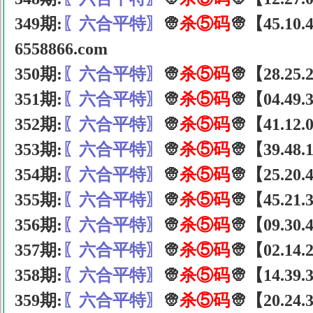
349期:
〖六合平特〗
👳
杀⑤码
👳【45.10
6558866.com
350期:
〖六合平特〗
👳
杀⑤码
👳【28.25
351期:
〖六合平特〗
👳
杀⑤码
👳【04.49
352期:
〖六合平特〗
👳
杀⑤码
👳【41.12
353期:
〖六合平特〗
👳
杀⑤码
👳【39.48
354期:
〖六合平特〗
👳
杀⑤码
👳【25.20
355期:
〖六合平特〗
👳
杀⑤码
👳【45.21
356期:
〖六合平特〗
👳
杀⑤码
👳【09.30
357期:
〖六合平特〗
👳
杀⑤码
👳【02.14
358期:
〖六合平特〗
👳
杀⑤码
👳【14.39
359期:
〖六合平特〗
👳
杀⑤码
👳【20.24