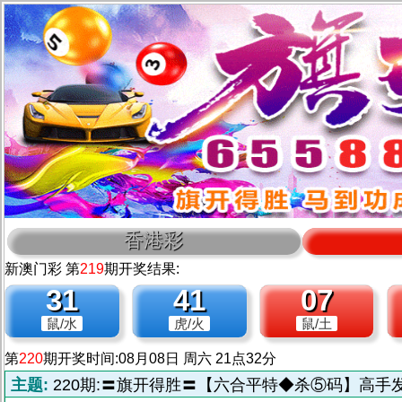
主题:
220期:〓旗开得胜〓【六合平特◆杀⑤码】高手