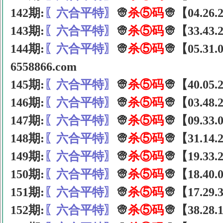
142期:
〖六合平特〗
👳
杀⑤码
👳【04.26
143期:
〖六合平特〗
👳
杀⑤码
👳【33.43
144期:
〖六合平特〗
👳
杀⑤码
👳【05.31
6558866.com
145期:
〖六合平特〗
👳
杀⑤码
👳【40.05
146期:
〖六合平特〗
👳
杀⑤码
👳【03.48
147期:
〖六合平特〗
👳
杀⑤码
👳【09.33
148期:
〖六合平特〗
👳
杀⑤码
👳【31.14
149期:
〖六合平特〗
👳
杀⑤码
👳【19.33
150期:
〖六合平特〗
👳
杀⑤码
👳【18.40
151期:
〖六合平特〗
👳
杀⑤码
👳【17.29
152期:
〖六合平特〗
👳
杀⑤码
👳【38.28