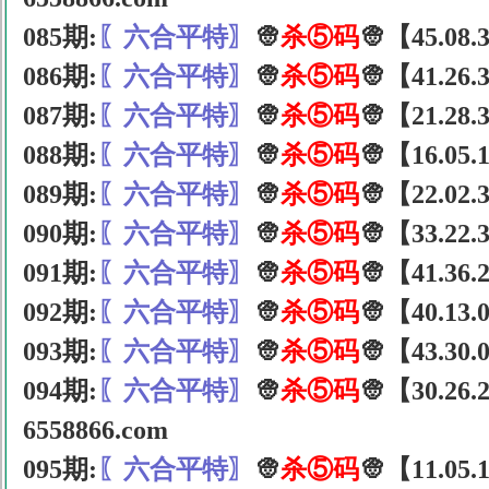
085期:
〖六合平特〗
👳
杀⑤码
👳【45.08
086期:
〖六合平特〗
👳
杀⑤码
👳【41.26
087期:
〖六合平特〗
👳
杀⑤码
👳【21.28
088期:
〖六合平特〗
👳
杀⑤码
👳【16.05
089期:
〖六合平特〗
👳
杀⑤码
👳【22.02
090期:
〖六合平特〗
👳
杀⑤码
👳【33.22
091期:
〖六合平特〗
👳
杀⑤码
👳【41.36
092期:
〖六合平特〗
👳
杀⑤码
👳【40.13
093期:
〖六合平特〗
👳
杀⑤码
👳【43.30
094期:
〖六合平特〗
👳
杀⑤码
👳【30.26
6558866.com
095期:
〖六合平特〗
👳
杀⑤码
👳【11.05